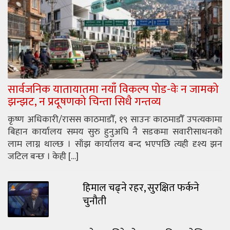
सार्वजनिक यातायातमा नयाँ विकल्प पोड-वेः न जामको
झन्झट, न प्रदूषणको चिन्ता सिधै गन्तव्य
कृष्ण अधिकारी/रासस काठमाडौँ, १९ साउनः काठमाडौँ उपत्यकामा
बिहान कार्यालय समय सुरु हुनुअघि नै सडकमा सवारीसाधनको
लाम लाग्न थाल्छ । साँझ कार्यालय बन्द भएपछि त्यही दृश्य झन
जटिल बन्छ । केही […]
हिमाल चढ्ने रहर, सुरक्षित फर्कने
चुनौती