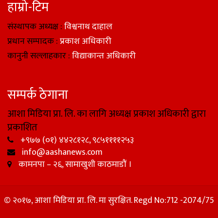
हाम्रो-टिम
संस्थापक अध्यक्ष :
विश्वनाथ दाहाल
प्रधान सम्पादक :
प्रकाश अधिकारी
कानुनी सल्लाहकार :
विद्याकान्त अधिकारी
सम्पर्क ठेगाना
आशा मिडिया प्रा. लि. का लागि अध्यक्ष प्रकाश अधिकारी द्वारा
प्रकाशित
+९७७ (०१) ४४२८१२८, ९८५११११२५३
info@aashanews.com
कामनपा – २६, सामाखुशी काठमाडौं ।
© २०१७, आशा मिडिया प्रा. लि. मा सुरक्षित. Regd No:712 -2074/75