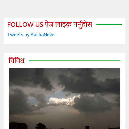
FOLLOW US पेज लाइक गर्नुहोस
Tweets by AashaNews
विविध