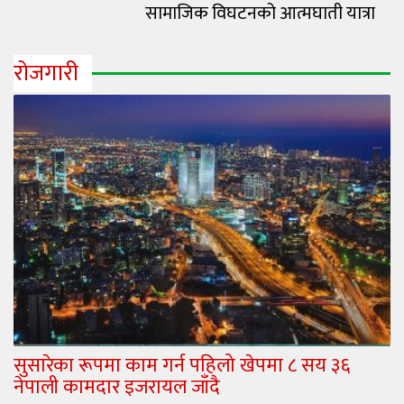
सामाजिक विघटनको आत्मघाती यात्रा
रोजगारी
सुसारेका रूपमा काम गर्न पहिलो खेपमा ८ सय ३६
नेपाली कामदार इजरायल जाँदै