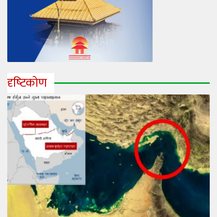
दृष्‍टिकोण