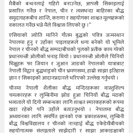
मैत्रीको बन्धनलाई गहिरो बनाउनेछ, आपसी सिकाइलाई
प्रसारित गर्नेछ र नेपाल, चीन र त्यसभन्दा बाहिरका बौद्ध
समुदायहरूबीच शान्ति, करुणा र सहयोगका शाश्वत मूल्यहरूको
वकालत गर्नेछ भन्ने मैले विश्वास लिएको छु ।”
एसियाको ज्योति मानिने गौतम बुद्धको पवित्र जन्मस्थान
नेपालमा हुनु र उहाँका पाइलाहरूले धन्य बनेको यो भूमिले
नेपाल र चीनको बौद्ध सम्पदाबीचको पुलको प्रतीक काम गरेको
प्रधानमन्त्री ओलीको भनाइ थियो । प्रधानमन्त्री ओलीले चिनियाँ
भिक्षुहरू फा जियान र जुआन जाङको नेपालको यात्राबाट
नेपाली विद्वान बुद्धभाड्रको चीन भ्रमणसम्म, हाम्रो साझा इतिहास
ज्ञान र सिकाइको आदानप्रदानले भरिएको उल्लेख गर्नुभयो ।
चीनमा नेपाली शैलीका बौद्ध मन्दिरहरूका वास्तुशिल्प
चमत्कारहरू र लुम्बिनीमा झोङ हुआ चिनियाँ बौद्ध मठको
भव्यताले यो दिगो सम्बन्धका लागि शाश्वत स्मारकहरूको रूपमा
खडा रहेको पनि उहाँले बताउनुभयो । नेपालमा बौद्ध
अध्ययनका लागि समर्पित ज्ञानको एक प्रकाशस्तम्भ, लुम्बिनी
बौद्ध विश्वविद्यालय र चीनको नानहाई बौद्ध एकेडेमीबीचको
सहयोगात्मक संलग्नताले साझेदारी र साझा आकाङ्क्षाको