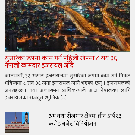
सुसारेका रूपमा काम गर्न पहिलो खेपमा ८ सय ३६
नेपाली कामदार इजरायल जाँदै
काठमाडौँ, ३२ असारः इजरायलमा सुसारेका रूपमा काम गर्न निकट
भविष्यमा ८ सय ३६ जना इजरायल जाने भएका छन् । इजरायलको
जनसङ्ख्या तथा अध्यागमन प्राधिकरणले आज नेपालका लागि
इजरायलका राजदूत श्मुलिक […]
श्रम तथा रोजगार क्षेत्रमा तीन अर्ब ६३
करोड बजेट विनियोजन