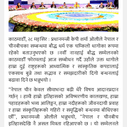
काठमाडौँ, २८ मङ्सिर : प्रधानमन्त्री केपी शर्मा ओलीले नेपाल र
चीनबीचका सम्बन्धमा बौद्ध धर्म एक चम्किलो धागोका रूपमा
रहेको बताउनुभएको छ ।नवौँ नानहाई बौद्ध सम्मेलनको
काठमाडौँ फोरमलाई आज सम्बोधन गर्दै उहाँले उक्त धागोले
हाम्रा दुई राष्ट्रहरूको आध्यात्मिक र सांस्कृतिक कपडालाई
एकसाथ बुन्ने तथा सद्भाव र समझदारीको दिगो बन्धनलाई
बढावा दिने छ भन्नुभयो ।
“नेपाल चीन केवल सीमाभन्दा बढी धेरै विषय आदानप्रदान
गर्छन् । हामी हाम्रो इतिहासको अविष्मरणीय कालखण्ड, हाम्रा
पहाडहरूको भव्य आलिङ्गन, हाम्रा नदीहरूको जीवनदायी प्रवाह
र हाम्रा संस्कृतिहरूको गहिरो र समृद्धिको बन्धनमा बाँधिएका
छौँ”, प्रधानमन्त्री ओलीले भन्नुभयो, “नेपाल र चीनबीच
इतिहासदेखि नै असल मित्रता रहिआएको छ । यो सम्मेलनले