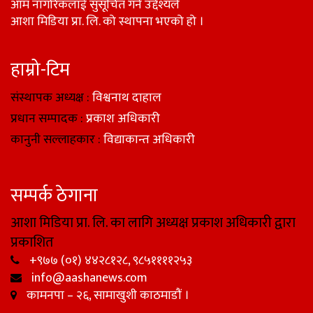
आम नागरिकलाई सुसूचित गर्ने उद्देश्यले
आशा मिडिया प्रा. लि. को स्थापना भएको हो ।
हाम्रो-टिम
संस्थापक अध्यक्ष :
विश्वनाथ दाहाल
प्रधान सम्पादक :
प्रकाश अधिकारी
कानुनी सल्लाहकार :
विद्याकान्त अधिकारी
सम्पर्क ठेगाना
आशा मिडिया प्रा. लि. का लागि अध्यक्ष प्रकाश अधिकारी द्वारा
प्रकाशित
+९७७ (०१) ४४२८१२८, ९८५११११२५३
info@aashanews.com
कामनपा – २६, सामाखुशी काठमाडौं ।