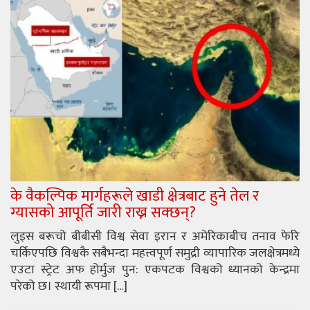
के वैकल्पिक मार्गहरूले खाडी क्षेत्रबाट हुने तेल र
ग्यासको आपूर्ति जारी राख्न सक्छन्?
लुइस बरूचो बीबीसी विश्व सेवा इरान र अमेरिकाबीच तनाव फेरि
चर्किएपछि विश्वकै सबैभन्दा महत्त्वपूर्ण समुद्री व्यापारिक जलक्षेत्रमध्ये
एउटा स्ट्रेट अफ होर्मुज पुन: एकपटक विश्वको ध्यानको केन्द्रमा
परेको छ। स्थायी रूपमा […]