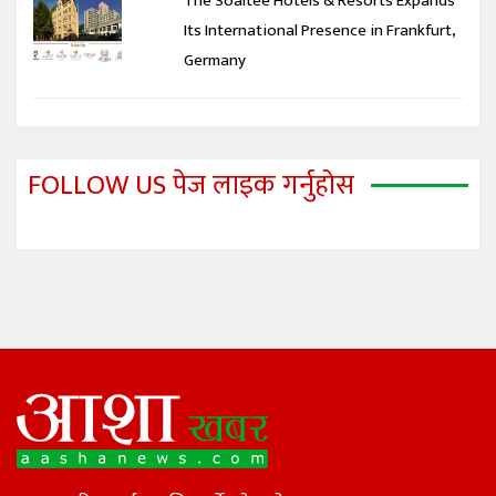
The Soaltee Hotels & Resorts Expands
Its International Presence in Frankfurt,
Germany
FOLLOW US पेज लाइक गर्नुहोस