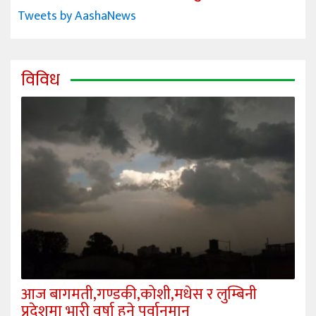
Tweets by AashaNews
विविध
आज बागमती,गण्डकी,कोशी,मधेस र लुम्बिनी
प्रदेशमा भारी वर्षा हुने पूर्वानुमान