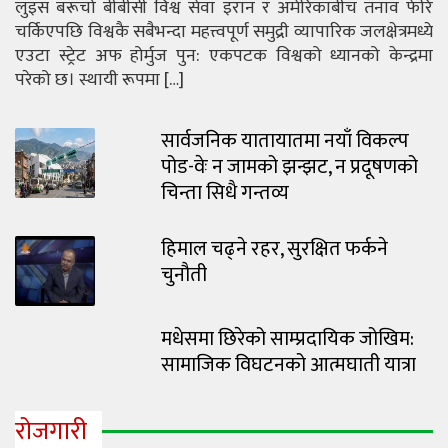
लुइस बरूचो बीबीसी विश्व सेवा इरान र अमेरिकाबीच तनाव फेरि
चर्किएपछि विश्वकै सबैभन्दा महत्त्वपूर्ण समुद्री व्यापारिक जलक्षेत्रमध्ये
एउटा स्ट्रेट अफ होर्मुज पुन: एकपटक विश्वको ध्यानको केन्द्रमा
परेको छ। स्थायी रूपमा […]
सार्वजनिक यातायातमा नयाँ विकल्प
पोड-वेः न जामको झन्झट, न प्रदूषणको
चिन्ता सिधै गन्तव्य
हिमाल चढ्ने रहर, सुरक्षित फर्कने
चुनौती
मधेसमा छिरेको साम्प्रदायिक जोखिम:
सामाजिक विघटनको आत्मघाती यात्रा
रोजगारी