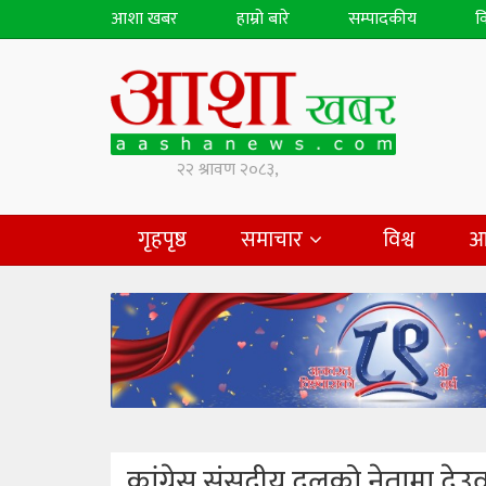
आशा खबर
हाम्रो बारे
सम्पादकीय
व
गृहपृष्ठ
समाचार
विश्व
आ
कांग्रेस संसदीय दलको नेतामा देउव