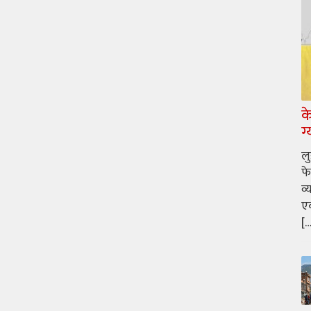
क
ग
ल
फे
व्
एक
[…