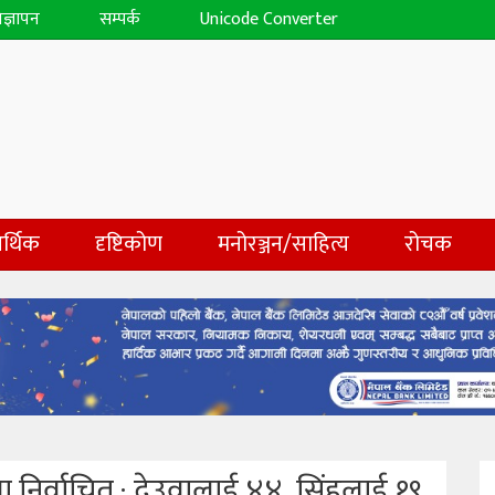
िज्ञापन
सम्पर्क
Unicode Converter
र्थिक
दृष्टिकोण
मनोरञ्जन/साहित्य
रोचक
ा निर्वाचित ; देउवालाई ४४ ,सिंहलाई १९