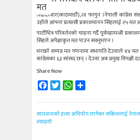
मत
सिंहदरबार(काठमाडौं),२१ फागुन ।नेपाली कांग्रेस स
उहाँले आफ्ना प्रत्यासी प्रकाशमानन सिंहलाई २५ मत अ
पार्टीभित्र परिवर्तनको चाहना गर्दै पूर्वमहामन्त्री 
सिंहले अपेक्षाकृत मत पाउन सक्नुभएन ।
भरखर्र सम्पन्न मत गणनामा सभापति देउवाले ४४ मत
कांग्रेसका ६३ सांसद छन् । देउवा अब प्रमुख विपक्षी दल
Share Now
Facebook
Twitter
WhatsApp
Share
Post
सातजनाको हत्या अभियोग लागेका सकिललाई नेपा
navigation
ल्याइयो