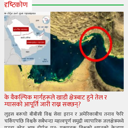
दृष्‍टिकोण
के वैकल्पिक मार्गहरूले खाडी क्षेत्रबाट हुने तेल र
ग्यासको आपूर्ति जारी राख्न सक्छन्?
लुइस बरूचो बीबीसी विश्व सेवा इरान र अमेरिकाबीच तनाव फेरि
चर्किएपछि विश्वकै सबैभन्दा महत्त्वपूर्ण समुद्री व्यापारिक जलक्षेत्रमध्ये