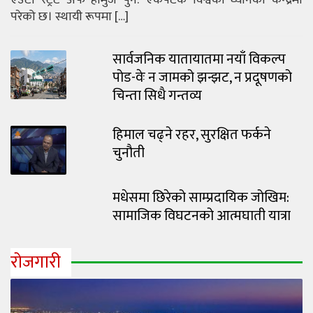
एउटा स्ट्रेट अफ होर्मुज पुन: एकपटक विश्वको ध्यानको केन्द्रमा
परेको छ। स्थायी रूपमा […]
सार्वजनिक यातायातमा नयाँ विकल्प
पोड-वेः न जामको झन्झट, न प्रदूषणको
चिन्ता सिधै गन्तव्य
हिमाल चढ्ने रहर, सुरक्षित फर्कने
चुनौती
मधेसमा छिरेको साम्प्रदायिक जोखिम:
सामाजिक विघटनको आत्मघाती यात्रा
रोजगारी