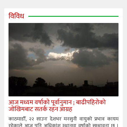
विविध
आज मध्यम वर्षाको पूर्वानुमान ; बाढीपहिरोको
जोखिमबाट सतर्क रहन आग्रह
काठमाडौँ, २२ साउनः देशभर मनसुनी वायुको प्रभाव कायम
रहेकाले आज पनि अधिकांश स्थानमा वर्षाको सम्भावना छ ।