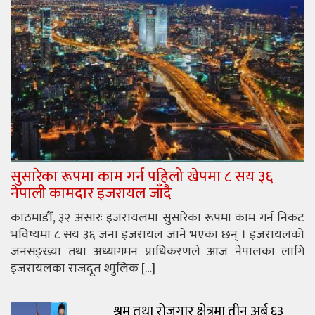
सुसारेका रूपमा काम गर्न पहिलो खेपमा ८ सय ३६
नेपाली कामदार इजरायल जाँदै
काठमाडौँ, ३२ असारः इजरायलमा सुसारेका रूपमा काम गर्न निकट
भविष्यमा ८ सय ३६ जना इजरायल जाने भएका छन् । इजरायलको
जनसङ्ख्या तथा अध्यागमन प्राधिकरणले आज नेपालका लागि
इजरायलका राजदूत श्मुलिक […]
श्रम तथा रोजगार क्षेत्रमा तीन अर्ब ६३