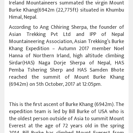
Ireland Mountaineers summated the virgin Mount
Burke Khang(6942m (22,775ft) situated in Khumbu
Himal, Nepal.
According to Ang Chhiring Sherpa, the founder of
Asian Trekking Pvt Ltd and IPP of Nepal
Mountaineering Association, Asian Trekking’s Burke
Khang Expedition – Autumn 2017 member Noel
Hanna of Northern Irland, high altitude climbing
Sirdar(HAS) Naga Dorje Sherpa of Nepal, HAS
Pemba Tshering Sherp and HAS Samden Bhote
reached the summit of Mount Burke Khang
(6942m) on 5th October, 2017 at 12:05pm.
This is the first ascent of Burke Khang (6942m). The
expedition team is led by Bill Burke of USA who is
the oldest person ou
tside of Asia to summit Mount
Everest at the age of 72 years old in the spring
2014. Bill Burke has climbed Mount Everest from