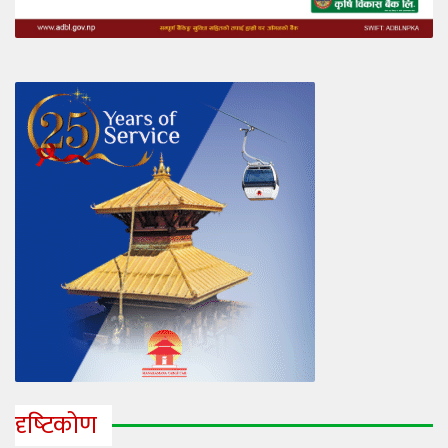
दृष्‍टिकोण