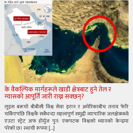
के वैकल्पिक मार्गहरूले खाडी क्षेत्रबाट हुने तेल र
ग्यासको आपूर्ति जारी राख्न सक्छन्?
लुइस बरूचो बीबीसी विश्व सेवा इरान र अमेरिकाबीच तनाव फेरि
चर्किएपछि विश्वकै सबैभन्दा महत्त्वपूर्ण समुद्री व्यापारिक जलक्षेत्रमध्ये
एउटा स्ट्रेट अफ होर्मुज पुन: एकपटक विश्वको ध्यानको केन्द्रमा
परेको छ। स्थायी रूपमा […]