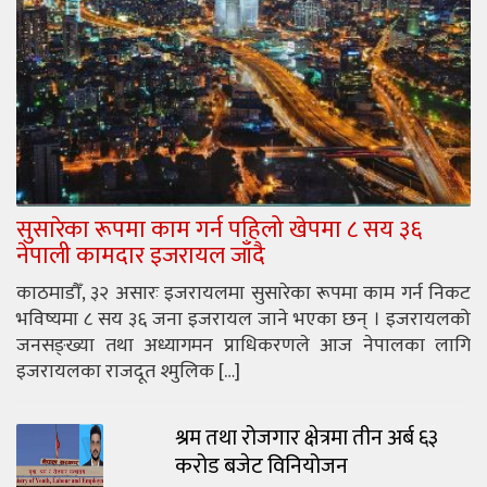
सुसारेका रूपमा काम गर्न पहिलो खेपमा ८ सय ३६
नेपाली कामदार इजरायल जाँदै
काठमाडौँ, ३२ असारः इजरायलमा सुसारेका रूपमा काम गर्न निकट
भविष्यमा ८ सय ३६ जना इजरायल जाने भएका छन् । इजरायलको
जनसङ्ख्या तथा अध्यागमन प्राधिकरणले आज नेपालका लागि
इजरायलका राजदूत श्मुलिक […]
श्रम तथा रोजगार क्षेत्रमा तीन अर्ब ६३
करोड बजेट विनियोजन