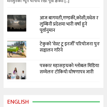
मनसुनको न्यून चापीय रेखा पूर्वी क्षेत्रमा […]
आज बागमती,गण्डकी,कोशी,मधेस र
लुम्बिनी प्रदेशमा भारी वर्षा हुने
पूर्वानुमान
टेकुको ‘वेस्ट टू इनर्जी’ परियोजना पुनः
सञ्चालन गरिने
पत्रकार महासङ्घको ग्लोबल मिडिया
सम्मेलनः टोकियो घोषणापत्र जारी
ENGLISH