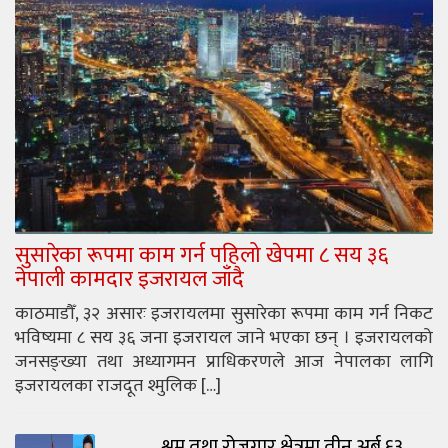
सुसारेका रूपमा काम गर्न पहिलो खेपमा ८ सय ३६
नेपाली कामदार इजरायल जाँदै
काठमाडौँ, ३२ असारः इजरायलमा सुसारेका रूपमा काम गर्न निकट
भविष्यमा ८ सय ३६ जना इजरायल जाने भएका छन् । इजरायलको
जनसङ्ख्या तथा अध्यागमन प्राधिकरणले आज नेपालका लागि
इजरायलका राजदूत श्मुलिक […]
श्रम तथा रोजगार क्षेत्रमा तीन अर्ब ६३