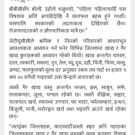
बीबीसीसँग बोल्दै उहाँले भन्नुभयो, “पहिला पहिलाचाहिँ यस
विषयमा अलि अगाडिदेखि नै छलफल बहस हुने गर्थ्यो।
यसपालि सरकारको तदारुकता देखिएको छैन।
रोजगारदाताको त औपचारिकता मात्रै छ।”
जेटीयूसीसीले श्रमिक र तिनको परिवारको आधारभूत
आवश्यकता अध्ययन गर्न भनेर विभिन्न जिल्लामा खाद्य र गैर
खाद्य कुराहरूको अध्ययन गरेको थियो। खाद्य अन्तर्गत चामल,
दाल, तरकारी, मसला, नुन, तेल, घ्यू, दूध, दही, चिनी, चिया, मासु,
अण्डा, फलफूलको मूल्य दर अनुसार रकम तय गर्दा १९ हजार ९
सय २० रुपैयाँ पाइएको उक्त केन्द्रले जनाएको छ।
त्यस्तै गैर खाद्य वस्तु अन्तर्गत मन्जन, ब्रस, साबुन, सर्फ,
लत्ताकपडा, जुत्ता, चप्पल रहेको छ। त्यस्तै शैक्षिक, सञ्चार,
यातायात खर्च, स्वास्थ्य उपचार, घर भाडा, मर्मतसम्हार, इन्धन,
बिजुली, पानी, मनोरञ्जन खर्च तथा भइपरी आउने खर्च रहेका
छन्।
“तराईका जिल्लाहरू, काठमाडौंजस्तो सहर अनि पहाडका
जिल्लाहरूमा खाद्य र गैर खाद्य वस्तुको मूल्य अनुसार हिसाब