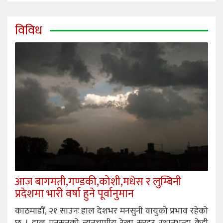
विविध
आज बागमती,गण्डकी,कोशी,मधेस र लुम्बिनी
प्रदेशमा भारी वर्षा हुने पूर्वानुमान
काठमाडौँ, २१ साउनः हाल देशभर मनसुनी वायुको प्रभाव रहेको