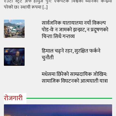
एउटा स्ट्रेट अफ होर्मुज पुन: एकपटक विश्वको ध्यानको केन्द्रमा
परेको छ। स्थायी रूपमा […]
सार्वजनिक यातायातमा नयाँ विकल्प
पोड-वेः न जामको झन्झट, न प्रदूषणको
चिन्ता सिधै गन्तव्य
हिमाल चढ्ने रहर, सुरक्षित फर्कने
चुनौती
मधेसमा छिरेको साम्प्रदायिक जोखिम:
सामाजिक विघटनको आत्मघाती यात्रा
रोजगारी