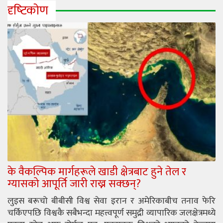
दृष्‍टिकोण
के वैकल्पिक मार्गहरूले खाडी क्षेत्रबाट हुने तेल र
ग्यासको आपूर्ति जारी राख्न सक्छन्?
लुइस बरूचो बीबीसी विश्व सेवा इरान र अमेरिकाबीच तनाव फेरि
चर्किएपछि विश्वकै सबैभन्दा महत्त्वपूर्ण समुद्री व्यापारिक जलक्षेत्रमध्ये