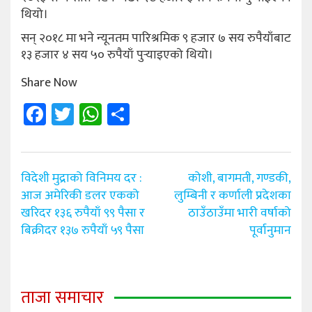
थियो।
सन् २०१८ मा भने न्यूनतम पारिश्रमिक ९ हजार ७ सय रुपैयाँबाट
१३ हजार ४ सय ५० रुपैयाँ पुर्‍याइएको थियो।
Share Now
Facebook
Twitter
WhatsApp
Share
Post
विदेशी मुद्राको विनिमय दर :
कोशी, बागमती, गण्डकी,
navigation
आज अमेरिकी डलर एकको
लुम्बिनी र कर्णाली प्रदेशका
खरिदर १३६ रुपैयाँ ९९ पैसा र
ठाउँठाउँमा भारी वर्षाको
बिक्रीदर १३७ रुपैयाँ ५९ पैसा
पूर्वानुमान
ताजा समाचार