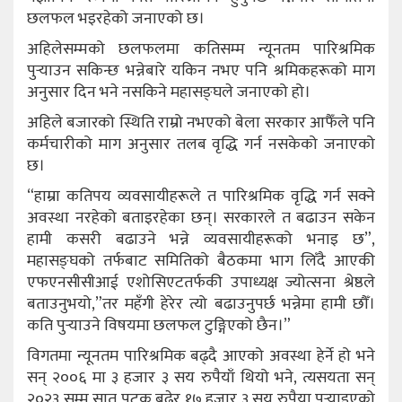
छलफल भइरहेको जनाएको छ।
अहिलेसम्मको छलफलमा कतिसम्म न्यूनतम पारिश्रमिक
पुर्‍याउन सकिन्छ भन्नेबारे यकिन नभए पनि श्रमिकहरूको माग
अनुसार दिन भने नसकिने महासङ्घले जनाएको हो।
अहिले बजारको स्थिति राम्रो नभएको बेला सरकार आफैँले पनि
कर्मचारीको माग अनुसार तलब वृद्धि गर्न नसकेको जनाएको
छ।
“हाम्रा कतिपय व्यवसायीहरूले त पारिश्रमिक वृद्धि गर्न सक्ने
अवस्था नरहेको बताइरहेका छन्। सरकारले त बढाउन सकेन
हामी कसरी बढाउने भन्ने व्यवसायीहरूको भनाइ छ”,
महासङ्घको तर्फबाट समितिको बैठकमा भाग लिँदै आएकी
एफएनसीसीआई एशोसिएटतर्फकी उपाध्यक्ष ज्योत्सना श्रेष्ठले
बताउनुभयो,”तर महँगी हेरेर त्यो बढाउनुपर्छ भन्नेमा हामी छौँ।
कति पुर्‍याउने विषयमा छलफल टुङ्गिएको छैन।”
विगतमा न्यूनतम पारिश्रमिक बढ्दै आएको अवस्था हेर्ने हो भने
सन् २००६ मा ३ हजार ३ सय रुपैयाँ थियो भने, त्यसयता सन्
२०२३ सम्म सात पटक बढेर १७ हजार ३ सय रुपैया पुर्‍याइएको