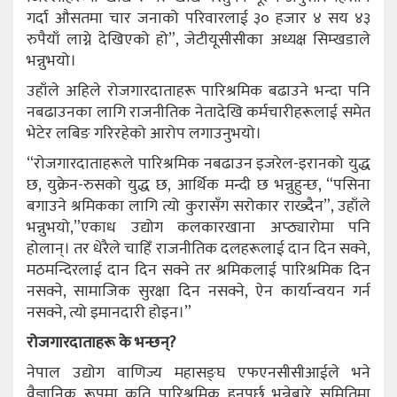
गर्दा औसतमा चार जनाको परिवारलाई ३० हजार ४ सय ४३
रुपैयाँ लाग्ने देखिएको हो”, जेटीयूसीसीका अध्यक्ष सिम्खडाले
भन्नुभयो।
उहाँले अहिले रोजगारदाताहरू पारिश्रमिक बढाउने भन्दा पनि
नबढाउनका लागि राजनीतिक नेतादेखि कर्मचारीहरूलाई समेत
भेटेर लबिङ गरिरहेको आरोप लगाउनुभयो।
“रोजगारदाताहरूले पारिश्रमिक नबढाउन इजरेल-इरानको युद्ध
छ, युक्रेन-रुसको युद्ध छ, आर्थिक मन्दी छ भन्नुहुन्छ, “पसिना
बगाउने श्रमिकका लागि त्यो कुरासँग सरोकार राख्दैन”, उहाँले
भन्नुभयो,”एकाध उद्योग कलकारखाना अप्ठ्यारोमा पनि
होलान्। तर धेरैले चाहिँ राजनीतिक दलहरूलाई दान दिन सक्ने,
मठमन्दिरलाई दान दिन सक्ने तर श्रमिकलाई पारिश्रमिक दिन
नसक्ने, सामाजिक सुरक्षा दिन नसक्ने, ऐन कार्यान्वयन गर्न
नसक्ने, त्यो इमानदारी होइन।”
रोजगारदाताहरू के भन्छन्?
नेपाल उद्योग वाणिज्य महासङ्घ एफएनसीसीआईले भने
वैज्ञानिक रूपमा कति पारिश्रमिक हुनुपर्छ भन्नेबारे समितिमा