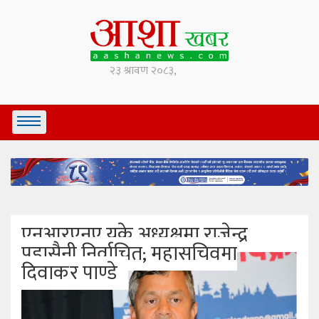
एनआरएनए युके अध्यक्षमा राजेन्द्र
पुडासैनी निर्वाचित; महासचिवमा
दिवाकर पाण्डे