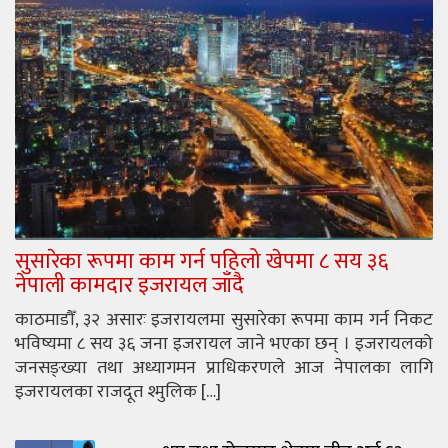
सुसारेका रूपमा काम गर्न पहिलो खेपमा ८ सय ३६
नेपाली कामदार इजरायल जाँदै
काठमाडौँ, ३२ असारः इजरायलमा सुसारेका रूपमा काम गर्न निकट
भविष्यमा ८ सय ३६ जना इजरायल जाने भएका छन् । इजरायलको
जनसङ्ख्या तथा अध्यागमन प्राधिकरणले आज नेपालका लागि
इजरायलका राजदूत श्मुलिक […]