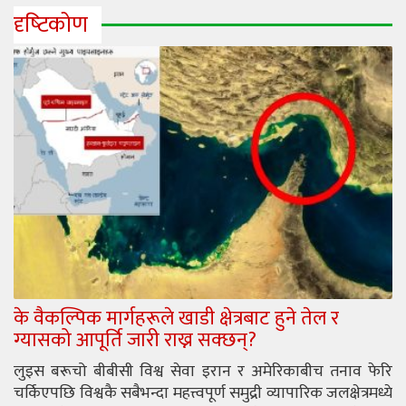
दृष्‍टिकोण
के वैकल्पिक मार्गहरूले खाडी क्षेत्रबाट हुने तेल र
ग्यासको आपूर्ति जारी राख्न सक्छन्?
लुइस बरूचो बीबीसी विश्व सेवा इरान र अमेरिकाबीच तनाव फेरि
चर्किएपछि विश्वकै सबैभन्दा महत्त्वपूर्ण समुद्री व्यापारिक जलक्षेत्रमध्ये