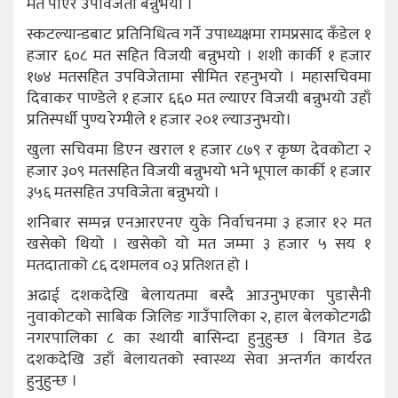
मत पाएर उपविजेता बन्नुभयो ।
स्कटल्यान्डबाट प्रतिनिधित्व गर्ने उपाध्यक्षमा रामप्रसाद कँडेल १
हजार ६०८ मत सहित विजयी बन्नुभयो । शशी कार्की १ हजार
१७४ मतसहित उपविजेतामा सीमित रहनुभयो । महासचिवमा
दिवाकर पाण्डेले १ हजार ६६० मत ल्याएर विजयी बन्नुभयो उहाँ
प्रतिस्पर्धी पुण्य रेग्मीले १ हजार २०१ ल्याउनुभयो।
खुला सचिवमा डिएन खराल १ हजार ८७९ र कृष्ण देवकोटा २
हजार ३०९ मतसहित विजयी बन्नुभयो भने भूपाल कार्की १ हजार
३५६ मतसहित उपविजेता बन्नुभयो ।
शनिबार सम्पन्न एनआरएनए युके निर्वाचनमा ३ हजार १२ मत
खसेको थियो । खसेको यो मत जम्मा ३ हजार ५ सय १
मतदाताको ८६ दशमलव ०३ प्रतिशत हो ।
अढाई दशकदेखि बेलायतमा बस्दै आउनुभएका पुडासैनी
नुवाकोटको साबिक जिलिङ गाउँपालिका २, हाल बेलकोटगढी
नगरपालिका ८ का स्थायी बासिन्दा हुनुहुन्छ । विगत डेढ
दशकदेखि उहाँ बेलायतको स्वास्थ्य सेवा अन्तर्गत कार्यरत
हुनुहुन्छ ।