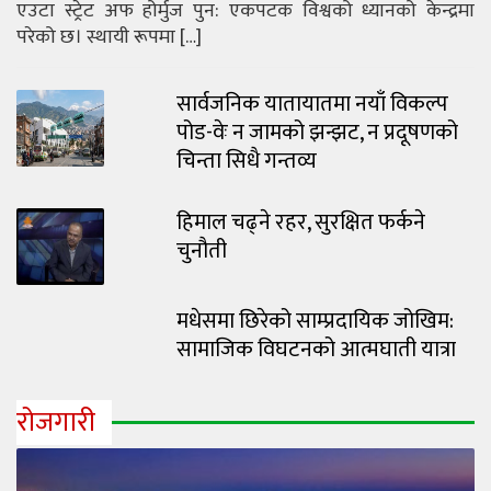
एउटा स्ट्रेट अफ होर्मुज पुन: एकपटक विश्वको ध्यानको केन्द्रमा
परेको छ। स्थायी रूपमा […]
सार्वजनिक यातायातमा नयाँ विकल्प
पोड-वेः न जामको झन्झट, न प्रदूषणको
चिन्ता सिधै गन्तव्य
हिमाल चढ्ने रहर, सुरक्षित फर्कने
चुनौती
मधेसमा छिरेको साम्प्रदायिक जोखिम:
सामाजिक विघटनको आत्मघाती यात्रा
रोजगारी