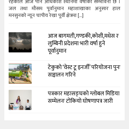
रहेकाले आज पनि अधिकांश स्थानमा वर्षाको सम्भावना छ ।
जल तथा मौसम पूर्वानुमान महाशाखाका अनुसार हाल
मनसुनको न्यून चापीय रेखा पूर्वी क्षेत्रमा […]
आज बागमती,गण्डकी,कोशी,मधेस र
लुम्बिनी प्रदेशमा भारी वर्षा हुने
पूर्वानुमान
टेकुको ‘वेस्ट टू इनर्जी’ परियोजना पुनः
सञ्चालन गरिने
पत्रकार महासङ्घको ग्लोबल मिडिया
सम्मेलनः टोकियो घोषणापत्र जारी