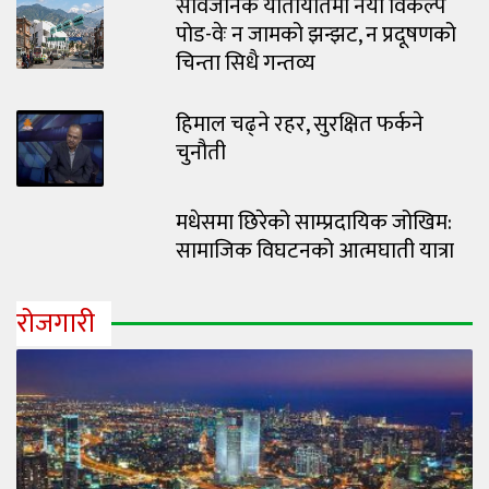
सार्वजनिक यातायातमा नयाँ विकल्प
पोड-वेः न जामको झन्झट, न प्रदूषणको
चिन्ता सिधै गन्तव्य
हिमाल चढ्ने रहर, सुरक्षित फर्कने
चुनौती
मधेसमा छिरेको साम्प्रदायिक जोखिम:
सामाजिक विघटनको आत्मघाती यात्रा
रोजगारी