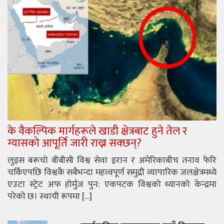
के वैकल्पिक मार्गहरूले खाडी क्षेत्रबाट हुने तेल र
ग्यासको आपूर्ति जारी राख्न सक्छन्?
लुइस बरूचो बीबीसी विश्व सेवा इरान र अमेरिकाबीच तनाव फेरि
चर्किएपछि विश्वकै सबैभन्दा महत्त्वपूर्ण समुद्री व्यापारिक जलक्षेत्रमध्ये
एउटा स्ट्रेट अफ होर्मुज पुन: एकपटक विश्वको ध्यानको केन्द्रमा
परेको छ। स्थायी रूपमा […]