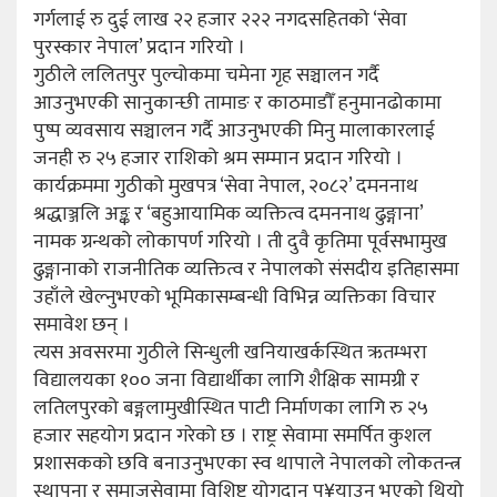
गर्गलाई रु दुई लाख २२ हजार २२२ नगदसहितको ‘सेवा
पुरस्कार नेपाल’ प्रदान गरियो ।
गुठीले ललितपुर पुल्चोकमा चमेना गृह सञ्चालन गर्दै
आउनुभएकी सानुकान्छी तामाङ र काठमाडौँ हनुमानढोकामा
पुष्प व्यवसाय सञ्चालन गर्दै आउनुभएकी मिनु मालाकारलाई
जनही रु २५ हजार राशिको श्रम सम्मान प्रदान गरियो ।
कार्यक्रममा गुठीको मुखपत्र ‘सेवा नेपाल, २०८२’ दमननाथ
श्रद्धाञ्जलि अङ्क र ‘बहुआयामिक व्यक्तित्व दमननाथ ढुङ्गाना’
नामक ग्रन्थको लोकापर्ण गरियो । ती दुवै कृतिमा पूर्वसभामुख
ढुङ्गानाको राजनीतिक व्यक्तित्व र नेपालको संसदीय इतिहासमा
उहाँले खेल्नुभएको भूमिकासम्बन्धी विभिन्न व्यक्तिका विचार
समावेश छन् ।
त्यस अवसरमा गुठीले सिन्धुली खनियाखर्कस्थित ऋतम्भरा
विद्यालयका १०० जना विद्यार्थीका लागि शैक्षिक सामग्री र
लतिलपुरको बङ्गलामुखीस्थित पाटी निर्माणका लागि रु २५
हजार सहयोग प्रदान गरेको छ । राष्ट्र सेवामा समर्पित कुशल
प्रशासकको छवि बनाउनुभएका स्व थापाले नेपालको लोकतन्त्र
स्थापना र समाजसेवामा विशिष्ट योगदान पु¥याउनु भएको थियो