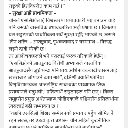
राष्ट्रको हितविपरीत काम गर्छ ।”
– सुरक्षा अझै प्राथमिकता –
चीनले एससिओलाई विश्वस्तरमा प्रभावकारी मञ्च बनाउन चाहे
पनि यसको वास्तविक प्रभावकारिता अझै प्रश्नमा छ । विगतमा
यस सङ्गठनको प्राथमिकता सधैँ सुरक्षा रहँदै आएको छ, जसले
‘तीन शक्ति’ – आतङ्कवाद, पृथकतावाद र चरमपन्थ – विरुद्ध
लड्ने दाबी गरेको छ ।
तर आलोचकहरूले भने यसलाई फरक तरिकाले हेर्छन् ।
“एससिओको आतङ्कवाद विरोधी अभ्यासले वास्तविक
आतङ्कवादसँग जुध्ने भन्दा पनि प्रायः अधिनायकवादी शासनलाई
खतराबाट जोगाउने काम गर्छ”, दक्षिणी क्यालिफोर्निया
विश्वविद्यालयका अन्तर्राष्ट्रिय सम्बन्धका प्राध्यापक डेरेक
ग्रसम्यानले भन्नुभयो, “प्रतिस्पर्धी सङ्गठनहरू पनि छन् । ब्रिक्स
समूहसँग प्रमुख अर्थतन्त्रहरू जोडिएकाले पश्चिमसँग प्रतिस्पर्धामा
त्यसलाई बढी सम्भावना छ ।”
“यद्यपि एससिओ शिखर सम्मेलनको प्रभाव र पहुँच सीमित नै
रहन सक्छ, तर एउटा कुरा प्रष्ट छ– चीन अहिले कूटनीतिक
उत्थानमा छ भने अमेरिका आत्मविनाशको बाटोमा छ”,