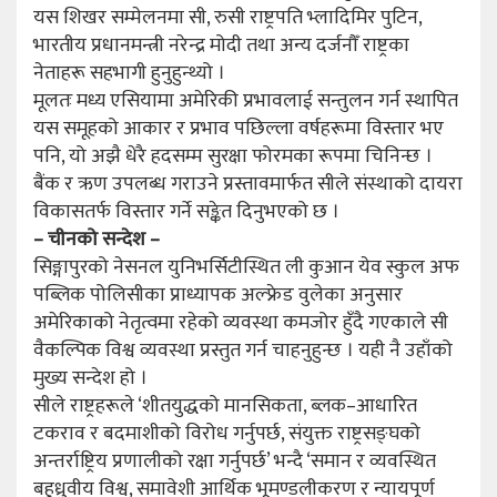
यस शिखर सम्मेलनमा सी, रुसी राष्ट्रपति भ्लादिमिर पुटिन,
भारतीय प्रधानमन्त्री नरेन्द्र मोदी तथा अन्य दर्जनौँ राष्ट्रका
नेताहरू सहभागी हुनुहुन्थ्यो ।
मूलतः मध्य एसियामा अमेरिकी प्रभावलाई सन्तुलन गर्न स्थापित
यस समूहको आकार र प्रभाव पछिल्ला वर्षहरूमा विस्तार भए
पनि, यो अझै धेरै हदसम्म सुरक्षा फोरमका रूपमा चिनिन्छ ।
बैंक र ऋण उपलब्ध गराउने प्रस्तावमार्फत सीले संस्थाको दायरा
विकासतर्फ विस्तार गर्ने सङ्केत दिनुभएको छ ।
– चीनको सन्देश –
सिङ्गापुरको नेसनल युनिभर्सिटीस्थित ली कुआन येव स्कुल अफ
पब्लिक पोलिसीका प्राध्यापक अल्फ्रेड वुलेका अनुसार
अमेरिकाको नेतृत्वमा रहेको व्यवस्था कमजोर हुँदै गएकाले सी
वैकल्पिक विश्व व्यवस्था प्रस्तुत गर्न चाहनुहुन्छ । यही नै उहाँको
मुख्य सन्देश हो ।
सीले राष्ट्रहरूले ‘शीतयुद्धको मानसिकता, ब्लक–आधारित
टकराव र बदमाशीको विरोध गर्नुपर्छ, संयुक्त राष्ट्रसङ्घको
अन्तर्राष्ट्रिय प्रणालीको रक्षा गर्नुपर्छ’ भन्दै ‘समान र व्यवस्थित
बहुध्रुवीय विश्व, समावेशी आर्थिक भूमण्डलीकरण र न्यायपूर्ण