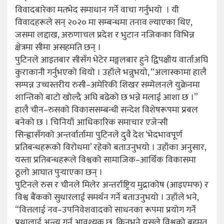
विवादबारेका मतभेद समाधान गर्ने वाचा गर्नुभयो । यी
विवादहरूले सन् २०२० मा सम्बन्धमा तनाव ल्याएका थिए,
जसमा लद्दाख, अरुणाचल प्रदेश र भुटान नजिकका विभिन्न
क्षेत्रमा सीमा असहमति छन् ।
पुटिनले आइतबार सीसँग भेटेर मङ्गलबार हुने द्विपक्षीय वार्ताअघि
कुराकानी गर्नुभएको थियो । उहाँले भन्नुभयो, “अलास्कामा हालै
सम्पन्न उच्चस्तरीय रुसी–अमेरिकी शिखर सम्मेलनले युक्रेनमा
शान्तिको बाटो खोल्दै अघि बढेको छ भन्ने मलाई आशा छ ।”
हालै चीन–रुसको विकाससम्बन्धी सन्देश विशेषरूपमा प्रबल
बनेको छ । चिनियाँ आधिकारिक समाचार एजेन्सी
सिन्ह्वासँगको अन्तर्वार्तामा पुटिनले दुवै देश ‘भेदभावपूर्ण
प्रतिबन्धहरूको विरोधमा’ रहेको बताउनुभयो । उहाँका अनुसार,
यस्ता प्रतिबन्धहरूले विश्वको सामाजिक–आर्थिक विकासमा
ठूलो आघात पुर्‍याएका छन् ।
पुटिनले रुस र चीनले मिलेर अन्तर्राष्ट्रिय मुद्राकोष (आइएमफ) र
विश्व बैंकको सुधारलाई समर्थन गर्ने बताउनुभयो । उहाँले भने,
“वित्तलाई नव–उपनिवेशवादको साधनका रूपमा प्रयोग गर्ने
प्रथालाई अन्त्य गर्न आवश्यक छ, किनभने यसले विश्वको बहुमत