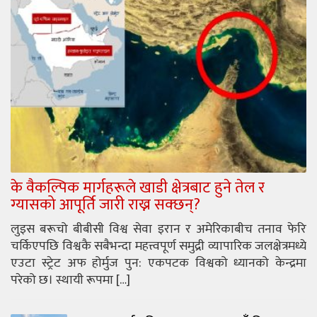
के वैकल्पिक मार्गहरूले खाडी क्षेत्रबाट हुने तेल र
ग्यासको आपूर्ति जारी राख्न सक्छन्?
लुइस बरूचो बीबीसी विश्व सेवा इरान र अमेरिकाबीच तनाव फेरि
चर्किएपछि विश्वकै सबैभन्दा महत्त्वपूर्ण समुद्री व्यापारिक जलक्षेत्रमध्ये
एउटा स्ट्रेट अफ होर्मुज पुन: एकपटक विश्वको ध्यानको केन्द्रमा
परेको छ। स्थायी रूपमा […]