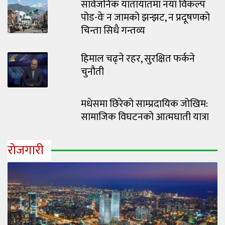
सार्वजनिक यातायातमा नयाँ विकल्प
पोड-वेः न जामको झन्झट, न प्रदूषणको
चिन्ता सिधै गन्तव्य
हिमाल चढ्ने रहर, सुरक्षित फर्कने
चुनौती
मधेसमा छिरेको साम्प्रदायिक जोखिम:
सामाजिक विघटनको आत्मघाती यात्रा
रोजगारी