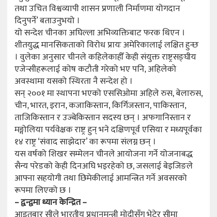
तथा उचित विश्वव्यापी शासन प्रणाली निर्माणमा योगदान
दिनुपर्ने’ बताउनुभयो ।
यो सन्देश चीनका अघिल्ला अभिव्यक्तिबाट फरक थिएन ।
शीतयुद्ध मानसिकताको विरोध प्रायः अमेरिकालाई लक्षित हुन्छ
। वुलेका अनुसार चीनले कहिलेकाहीँ केही संयुक्त राष्ट्रसङ्घीय
एजेन्सीहरूलाई कोष कटौती गरेको भए पनि, अहिलेको
अवस्थामा यसको स्थिरता नै सन्देश हो ।
सन् २००१ मा स्थापना भएको एससिओमा अहिले रुस, बेलारुस,
चीन, भारत, इरान, कजाकिस्तान, किर्गिजस्तान, पाकिस्तान,
ताजिकिस्तान र उज्बेकिस्तान सदस्य छन् । अफगानिस्तान र
मङ्गोलिया पर्यवेक्षक राष्ट्र हुन् भने दक्षिणपूर्व एसिया र मध्यपूर्वका
१४ राष्ट्र ‘संवाद साझेदार’ का रूपमा संलग्न छन् ।
यस वर्षको शिखर सम्मेलन चीनले आयोजना गर्ने योजनाबद्ध
सैन्य परेडको केही दिनअघि भइरहेको छ, जसलाई बेइजिङले
आफ्ना सहयोगी तथा छिमेकीलाई आमन्त्रित गर्ने अवसरको
रूपमा लिएको छ ।
– द्वन्द्वमा ध्यान केन्द्रित –
आइतबार सीले भारतीय प्रधानमन्त्री मोदीसँग भेटेर सीमा