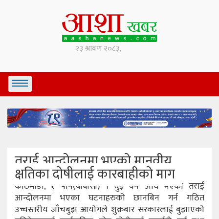
तराई आन्दोलनमा भएको मानवीय
क्षतिका दोषीलाई कारबाहीको माग
काठमाडौं, १ पौष(बीबीसी) । दुई वर्ष अघि भएको तराई
आन्दोलनमा भएका घटनाहरुको छानबिन गर्न गठित
उच्चस्तरीय जाँचबुझ आयोगले शुक्रबार सरकारलाई बुझाएको