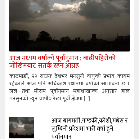
आज मध्यम वर्षाको पूर्वानुमान ; बाढीपहिरोको
जोखिमबाट सतर्क रहन आग्रह
काठमाडौँ, २२ साउनः देशभर मनसुनी वायुको प्रभाव कायम
रहेकाले आज पनि अधिकांश स्थानमा वर्षाको सम्भावना छ ।
जल तथा मौसम पूर्वानुमान महाशाखाका अनुसार हाल
मनसुनको न्यून चापीय रेखा पूर्वी क्षेत्रमा […]
आज बागमती,गण्डकी,कोशी,मधेस र
लुम्बिनी प्रदेशमा भारी वर्षा हुने
पूर्वानुमान