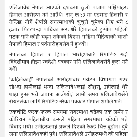
एलिजावेथ नेपाल आएको दशकमा ठूलो मात्रामा पश्चिमाहरू
हिमाल आरोहण गर्न आउँथे। सन् १९५३ मा एडमन्ड हिलारी र
तेन्जिङ नोर्गे शेर्पाले सगरमाथाको चुचुरो चुमेका थिए भने ८
हजार मिटरभन्दा माथिका अरू धेरै हिमालको टुप्पोमा पहिलो
पटक पनि कोही चढ्न सकेको थिएन। पश्चिमा मिडियाको चासो
नेपाली हिमाल र पर्वतारोहणसँग नै हुन्थ्यो।
नेपालका हिमाल र हिमाल आरोहणबारे रिर्पोटिङ गर्दा
विदेशीमात्र होइन स्वदेशी पत्रकार पनि एलिजावेथसँगै कुरा गर्ने
गर्थे।
‘कहिलेकाहीँ नेपालको आरोहणबारे पर्यटन विभागमा गएर
सोध्दा हामीलाई भन्दा एलिजाबेथलाई सोध्नुस्, उहाँलाई धेरै
थाहा हुन्छ भन्ने जवाफ आउँथ्यो,’ लामो समय एलिजावेथसँगै
रोयटर्सका लागि रिर्पोटिङ गरेका पत्रकार गोपाल शर्माले भने।
एकचोटि फरक-फरक समयमा सगरमाथा चढेका एक जर्मन र
कोरियन महिलाबीच कसले पहिला सगरमाथा चढेको भन्ने
विवाद भयो। उनीहरूलाई अरूले दिएको रेकर्ड चित्त बुझेन। दुबै
जना एलिजावेथकहाँ पुगे। एलिजावेथले उनीहरूमध्ये को पहिला