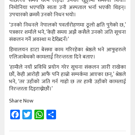
पछिल्लो समय घरमै लड्दा उनको खुट्टामा समस्या थियो।
निमोनिया भएपछि साता उनी अस्पताल भर्ना भएकी थिइन्।
उपचारको क्रममै उनको निधन भयो।
‘उनको निधनले नेपालको पवर्तारोहणमा ठूलो क्षति पुगेको छ,’
पत्रकार शर्माले भने, ‘केही समय अझै कसैले उनको जति सूचना
संकलन गर्ने अवस्था म देख्दिनँ।’
हिमालयन डाटा बेसमा काम गरिरहेका श्रेष्ठले भने आफूहरुले
एलिजाबेथको कामलार्ई निरन्तरता दिने बताए।
‘हामीले नयाँ प्रविधि प्रयोग गरेर सूचना संकलन जारी राखेका
छौं, केही आरोही आफैं पनि हाम्रो सम्पर्कमा आएका छन्,’ श्रेष्ठले
भने, ‘तर उहाँको जति गर्न गाह्रो छ तर हामी उहाँको कामलाई
निरन्तरता दिइराख्नेछौं।’
Share Now
Facebook
Twitter
WhatsApp
Share