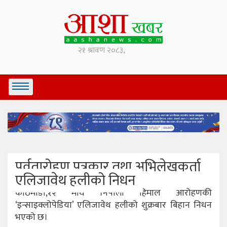
पर्वतारोहण पत्रकार तथा अभिलेखकर्ता
एलिजावेथ हलीको निधन
काठमाडौ,१२ माघ ।नेपाली हिमाल आरोहणकी
‘इन्साइक्लोपेडिया’ एलिजावेथ हलीको शुक्रबार बिहान निधन
भएको छ।