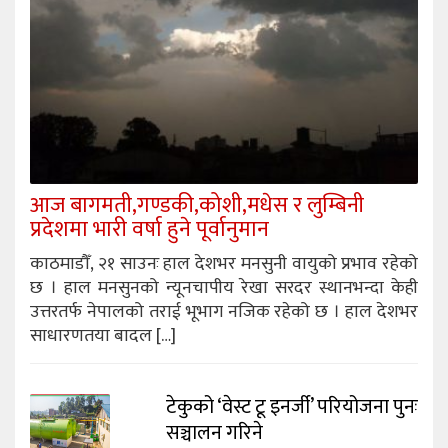
आज बागमती,गण्डकी,कोशी,मधेस र लुम्बिनी
प्रदेशमा भारी वर्षा हुने पूर्वानुमान
काठमाडौँ, २१ साउनः हाल देशभर मनसुनी वायुको प्रभाव रहेको
छ । हाल मनसुनको न्यूनचापीय रेखा सरदर स्थानभन्दा केही
उत्तरतर्फ नेपालको तराई भूभाग नजिक रहेको छ । हाल देशभर
साधारणतया बादल […]
टेकुको ‘वेस्ट टू इनर्जी’ परियोजना पुनः
सञ्चालन गरिने