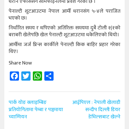
धरान एफसिसँग सेमिफाइनलमा प्रवेश गरेको छ ।
पेनाल्टी शूटआउटमा नेपाल आर्मी धरानसंग ५-४ले पराजित
भएको छ।
निर्धारित समय र थपिएको अतिरिक्त समयमा दुबै टोली १(१को
बराबरी खेलेपछि खेल पेनाल्टी शूटआउटमा धकेलिएको थियो।
आर्मीमा जर्ज प्रिन्स कार्कीले पेनाल्टी किक बाहिर प्रहार गरेका
थिए।
Share Now
Facebook
Twitter
WhatsApp
Share
Post
पार्क योङ क्लाइम्बिङ
आईपिएल : नेपाली खेलाडी
navigation
प्रतियोगितामा पेम्बा र पञ्चमाया
सन्दीप दिल्ली डियर
च्याम्पियन
डेभिल्सबाट खेल्ने