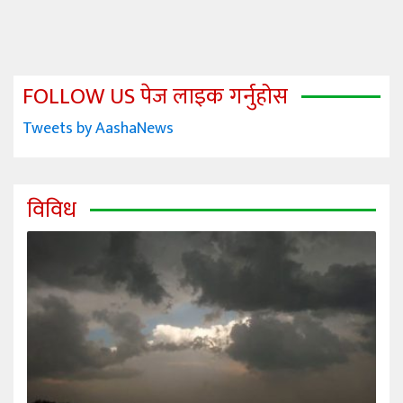
FOLLOW US पेज लाइक गर्नुहोस
Tweets by AashaNews
विविध