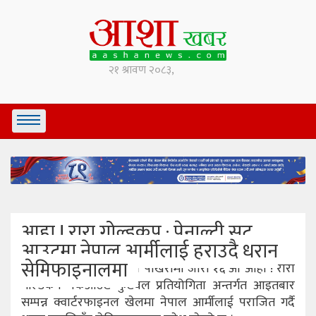
आहा ! रारा गोल्डकप : पेनाल्टी सूट
आउटमा नेपाल आर्मीलाई हराउदै धरान
सेमिफाइनालमा
पोखरा(कास्की), १४ माघ । पोखरामा जारी १६ औं आहा ! रारा
गोल्डकप नकआउट फुटबल प्रतियोगिता अन्तर्गत आइतबार
सम्पन्न क्वार्टरफाइनल खेलमा नेपाल आर्मीलाई पराजित गर्दै