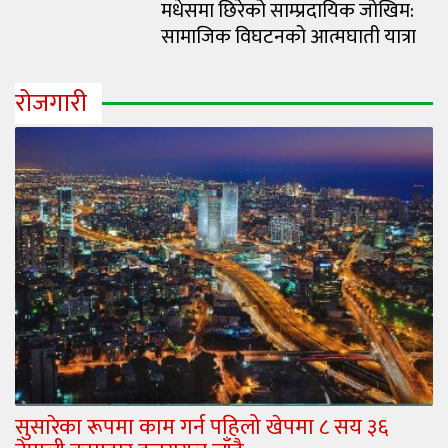
मधेसमा छिरेको साम्प्रदायिक जोखिम:
सामाजिक विघटनको आत्मघाती यात्रा
रोजगारी
सुसारेका रूपमा काम गर्न पहिलो खेपमा ८ सय ३६