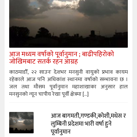
आज मध्यम वर्षाको पूर्वानुमान ; बाढीपहिरोको
जोखिमबाट सतर्क रहन आग्रह
काठमाडौँ, २२ साउनः देशभर मनसुनी वायुको प्रभाव कायम
रहेकाले आज पनि अधिकांश स्थानमा वर्षाको सम्भावना छ ।
जल तथा मौसम पूर्वानुमान महाशाखाका अनुसार हाल
मनसुनको न्यून चापीय रेखा पूर्वी क्षेत्रमा […]
आज बागमती,गण्डकी,कोशी,मधेस र
लुम्बिनी प्रदेशमा भारी वर्षा हुने
पूर्वानुमान