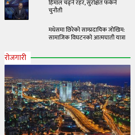
हिमाल चढ्ने रहर, सुरक्षित फर्कने
चुनौती
मधेसमा छिरेको साम्प्रदायिक जोखिम:
सामाजिक विघटनको आत्मघाती यात्रा
रोजगारी