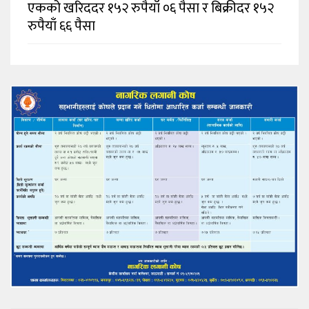
एकको खरिददर १५२ रुपैयाँ ०६ पैसा र बिक्रीदर १५२
रुपैयाँ ६६ पैसा