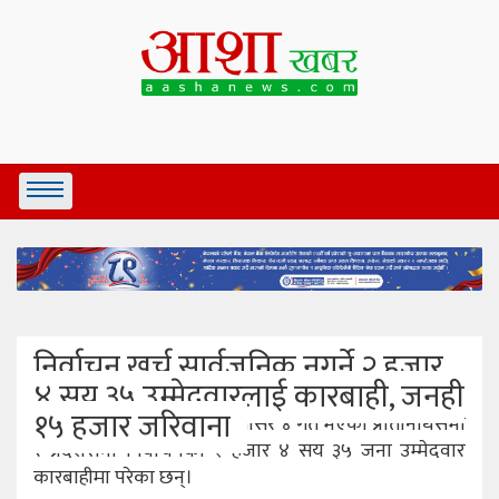
निर्वाचन खर्च सार्वजनिक नगर्ने २ हजार
४ सय ३५ उम्मेदवारलाई कारबाही, जनही
१५ हजार जरिवाना
काठमाडौँ ,९ साउन । २०७९ मंसिर ४ गते भएको प्रतिनिधिसभा
र प्रदेशसभा निर्वाचनका २ हजार ४ सय ३५ जना उम्मेदवार
कारबाहीमा परेका छन्।