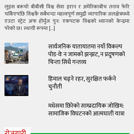
लुइस बरूचो बीबीसी विश्व सेवा इरान र अमेरिकाबीच तनाव फेरि
चर्किएपछि विश्वकै सबैभन्दा महत्त्वपूर्ण समुद्री व्यापारिक जलक्षेत्रमध्ये
एउटा स्ट्रेट अफ होर्मुज पुन: एकपटक विश्वको ध्यानको केन्द्रमा
परेको छ। स्थायी रूपमा […]
सार्वजनिक यातायातमा नयाँ विकल्प
पोड-वेः न जामको झन्झट, न प्रदूषणको
चिन्ता सिधै गन्तव्य
हिमाल चढ्ने रहर, सुरक्षित फर्कने
चुनौती
मधेसमा छिरेको साम्प्रदायिक जोखिम:
सामाजिक विघटनको आत्मघाती यात्रा
रोजगारी