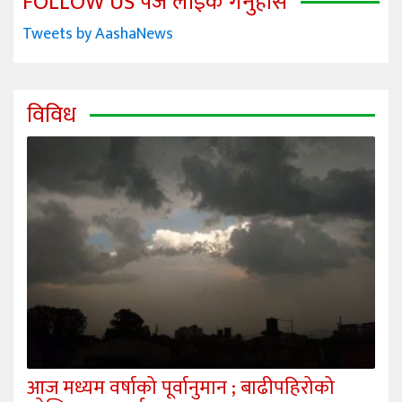
FOLLOW US पेज लाइक गर्नुहोस
Tweets by AashaNews
विविध
आज मध्यम वर्षाको पूर्वानुमान ; बाढीपहिरोको