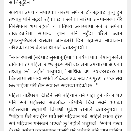
आत्तिनुहुँदैन ।”
समयमा उपचार नपाएका कारण सर्पको टोकाइबाट मृत्यु हुने
तथ्याङ्क पनि बढ्दो रहेको छ । सर्पका बारेमा जनमानसमा धेरै
किसिमका भ्रम रहेको र कतिपय अवस्थामा सर्प र सर्पको
टोकाइबारेमा सामान्य ज्ञान पनि नहुँदा धेरैले ज्यान
गुमाउनुपरेकाले यसबारे जानकारी दिन महोत्सव आयोजना
गरिएको डा.छविलाल थापाले बताउनुभयो ।
“नवलरपासी (बर्दघाट सुस्तापूर्व)मा यो वर्षमा मात्र विषालु सर्पले
टोकेका १२ महिला र १५ पुरुष गरी २७ जना उपचारमा आएको
तथ्याङ्क छ”, उहाँले भन्नुभयो, “आर्थिक वर्ष २०७९÷०८० मा
जिल्लामा सामान्य सर्पले टोकेका एक सय ८५ पुरुष र एक सय
७७ महिला गरी तीन सय ७२ सङ्ख्या रहेको छ । ”
पहिला गाउँघरमा देखिने सर्प पहिचान गर्न गाह्रो हुने गरेको भए
पनि सर्प महोत्सव अवलोक गरेपछि चिन्न सक्ने भएको
महोत्सवमा सहभागी विद्यार्थी मुकेश रानाले बताउनुभयो ।
“पहिला मैले रङ हेरेर मात्रै सर्प पहिचान गर्थें, अहिले छाला हेरेर
सर्प पहिचान गर्नसक्ने भएको छु”उहाँले भन्नुभयो, “सर्पले डस्दा
के गर्ने, सर्पको व्यवस्थापन कसरी गर्ने भन्नेबारे पनि ज्ञान हासिल