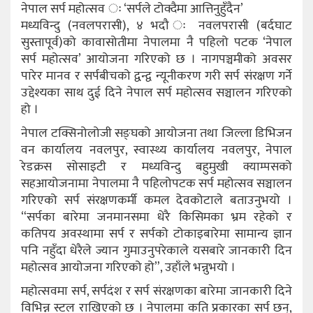
नेपाल सर्प महोत्सव ः ‘सर्पले टोक्दैमा आत्तिनुहुँदैन’
मध्यविन्दु (नवलपरासी), ४ भदौ ः नवलपरासी (बर्दघाट
सुस्तापूर्व)को कावासोतीमा नेपालमा नै पहिलो पटक ‘नेपाल
सर्प महोत्सव’ आयोजना गरिएको छ । नागपञ्चमीको अवसर
पारेर मानव र सर्पबीचको द्वन्द्व न्यूनीकरण गरी सर्प संरक्षण गर्ने
उद्देश्यका साथ दुई दिने नेपाल सर्प महोत्सव सञ्चालन गरिएको
हो ।
नेपाल टक्सिनोलोजी सङ्घको आयोजना तथा जिल्ला डिभिजन
वन कार्यालय नवलपुर, स्वास्थ्य कार्यालय नवलपुर, नेपाल
रेडक्रस सोसाइटी र मध्यविन्दु बहुमुखी क्याम्पसको
सहआयोजनामा नेपालमा नै पहिलोपटक सर्प महोत्सव सञ्चालन
गरिएको सर्प संरक्षणकर्मी कमल देवकोटाले बताउनुभयो ।
“सर्पका बारेमा जनमानसमा धेरै किसिमका भ्रम रहेको र
कतिपय अवस्थामा सर्प र सर्पको टोकाइबारेमा सामान्य ज्ञान
पनि नहुँदा धेरैले ज्यान गुमाउनुपरेकाले यसबारे जानकारी दिन
महोत्सव आयोजना गरिएको हो”, उहाँले भन्नुभयो ।
महोत्सवमा सर्प, सर्पदंश र सर्प संरक्षणका बारेमा जानकारी दिने
विभिन्न स्टल राखिएको छ । नेपालमा कति प्रकारका सर्प छन्,