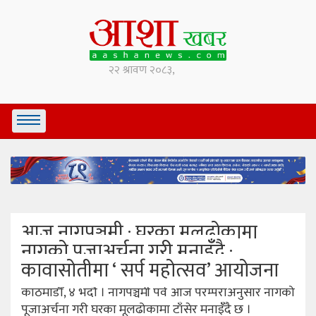
आज नागपञ्चमी : घरका मूलढोकामा
नागको पूजाअर्चना गरी मनाइँँदै ;
कावासोतीमा ‘ सर्प महोत्सव’ आयोजना
काठमाडौँ, ४ भदौ । नागपञ्चमी पर्व आज परम्पराअनुसार नागको
पूजाअर्चना गरी घरका मूलढोकामा टाँसेर मनाइँँदै छ ।