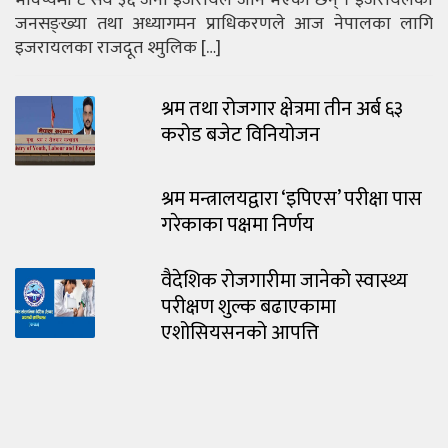
भविष्यमा ८ सय ३६ जना इजरायल जाने भएका छन् । इजरायलको
जनसङ्ख्या तथा अध्यागमन प्राधिकरणले आज नेपालका लागि
इजरायलका राजदूत श्मुलिक […]
श्रम तथा रोजगार क्षेत्रमा तीन अर्ब ६३
करोड बजेट विनियोजन
श्रम मन्त्रालयद्वारा ‘इपिएस’ परीक्षा पास
गरेकाका पक्षमा निर्णय
वैदेशिक रोजगारीमा जानेको स्वास्थ्य
परीक्षण शुल्क बढाएकामा
एशोसियसनको आपत्ति