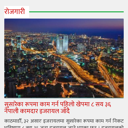
रोजगारी
सुसारेका रूपमा काम गर्न पहिलो खेपमा ८ सय ३६
नेपाली कामदार इजरायल जाँदै
काठमाडौँ, ३२ असारः इजरायलमा सुसारेका रूपमा काम गर्न निकट