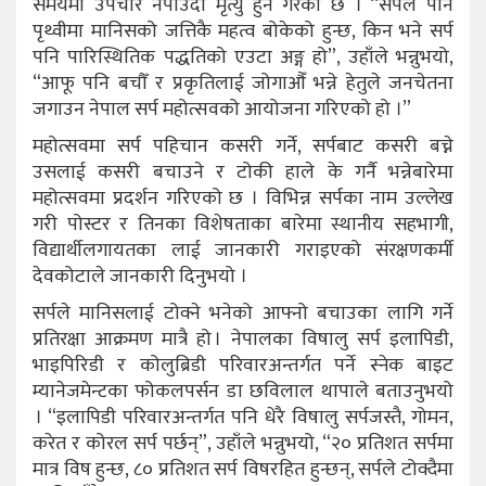
समयमा उपचार नपाउँदा मृत्यु हुने गरेको छ । “सर्पले पनि
पृथ्वीमा मानिसको जत्तिकै महत्व बोकेको हुन्छ, किन भने सर्प
पनि पारिस्थितिक पद्धतिको एउटा अङ्ग हो”, उहाँले भन्नुभयो,
“आफू पनि बचौँ र प्रकृतिलाई जोगाऔँ भन्ने हेतुले जनचेतना
जगाउन नेपाल सर्प महोत्सवको आयोजना गरिएको हो ।”
महोत्सवमा सर्प पहिचान कसरी गर्ने, सर्पबाट कसरी बच्ने
उसलाई कसरी बचाउने र टोकी हाले के गर्नै भन्नेबारेमा
महोत्सवमा प्रदर्शन गरिएको छ । विभिन्न सर्पका नाम उल्लेख
गरी पोस्टर र तिनका विशेषताका बारेमा स्थानीय सहभागी,
विद्यार्थीलगायतका लाई जानकारी गराइएको संरक्षणकर्मी
देवकोटाले जानकारी दिनुभयो ।
सर्पले मानिसलाई टोक्ने भनेको आफ्नो बचाउका लागि गर्ने
प्रतिरक्षा आक्रमण मात्रै हो । नेपालका विषालु सर्प इलापिडी,
भाइपिरिडी र कोलुब्रिडी परिवारअन्तर्गत पर्ने स्नेक बाइट
म्यानेजमेन्टका फोकलपर्सन डा छविलाल थापाले बताउनुभयो
। “इलापिडी परिवारअन्तर्गत पनि धेरै विषालु सर्पजस्तै, गोमन,
करेत र कोरल सर्प पर्छन्”, उहाँले भन्नुभयो, “२० प्रतिशत सर्पमा
मात्र विष हुन्छ, ८० प्रतिशत सर्प विषरहित हुन्छन्, सर्पले टोक्दैमा