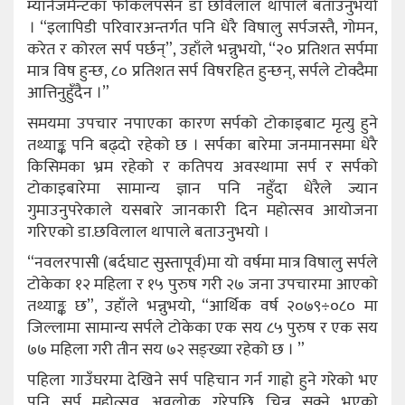
म्यानेजमेन्टका फोकलपर्सन डा छविलाल थापाले बताउनुभयो
। “इलापिडी परिवारअन्तर्गत पनि धेरै विषालु सर्पजस्तै, गोमन,
करेत र कोरल सर्प पर्छन्”, उहाँले भन्नुभयो, “२० प्रतिशत सर्पमा
मात्र विष हुन्छ, ८० प्रतिशत सर्प विषरहित हुन्छन्, सर्पले टोक्दैमा
आत्तिनुहुँदैन ।”
समयमा उपचार नपाएका कारण सर्पको टोकाइबाट मृत्यु हुने
तथ्याङ्क पनि बढ्दो रहेको छ । सर्पका बारेमा जनमानसमा धेरै
किसिमका भ्रम रहेको र कतिपय अवस्थामा सर्प र सर्पको
टोकाइबारेमा सामान्य ज्ञान पनि नहुँदा धेरैले ज्यान
गुमाउनुपरेकाले यसबारे जानकारी दिन महोत्सव आयोजना
गरिएको डा.छविलाल थापाले बताउनुभयो ।
“नवलरपासी (बर्दघाट सुस्तापूर्व)मा यो वर्षमा मात्र विषालु सर्पले
टोकेका १२ महिला र १५ पुरुष गरी २७ जना उपचारमा आएको
तथ्याङ्क छ”, उहाँले भन्नुभयो, “आर्थिक वर्ष २०७९÷०८० मा
जिल्लामा सामान्य सर्पले टोकेका एक सय ८५ पुरुष र एक सय
७७ महिला गरी तीन सय ७२ सङ्ख्या रहेको छ । ”
पहिला गाउँघरमा देखिने सर्प पहिचान गर्न गाह्रो हुने गरेको भए
पनि सर्प महोत्सव अवलोक गरेपछि चिन्न सक्ने भएको