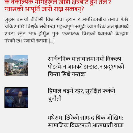
के वैकल्पिक मार्गहरूले खाडी क्षेत्रबाट हुने तेल र
ग्यासको आपूर्ति जारी राख्न सक्छन्?
लुइस बरूचो बीबीसी विश्व सेवा इरान र अमेरिकाबीच तनाव फेरि
चर्किएपछि विश्वकै सबैभन्दा महत्त्वपूर्ण समुद्री व्यापारिक जलक्षेत्रमध्ये
एउटा स्ट्रेट अफ होर्मुज पुन: एकपटक विश्वको ध्यानको केन्द्रमा
परेको छ। स्थायी रूपमा […]
सार्वजनिक यातायातमा नयाँ विकल्प
पोड-वेः न जामको झन्झट, न प्रदूषणको
चिन्ता सिधै गन्तव्य
हिमाल चढ्ने रहर, सुरक्षित फर्कने
चुनौती
मधेसमा छिरेको साम्प्रदायिक जोखिम:
सामाजिक विघटनको आत्मघाती यात्रा