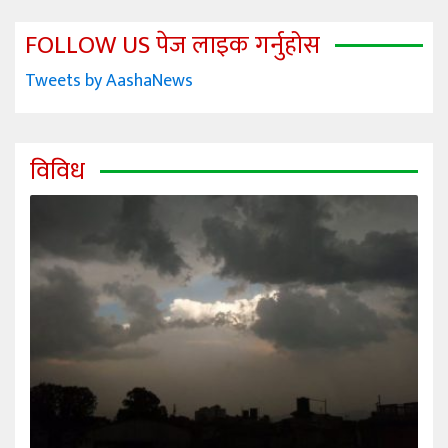
FOLLOW US पेज लाइक गर्नुहोस
Tweets by AashaNews
विविध