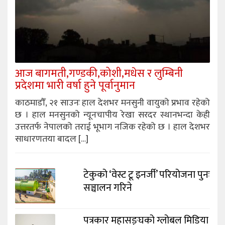
आज बागमती,गण्डकी,कोशी,मधेस र लुम्बिनी
प्रदेशमा भारी वर्षा हुने पूर्वानुमान
काठमाडौँ, २१ साउनः हाल देशभर मनसुनी वायुको प्रभाव रहेको
छ । हाल मनसुनको न्यूनचापीय रेखा सरदर स्थानभन्दा केही
उत्तरतर्फ नेपालको तराई भूभाग नजिक रहेको छ । हाल देशभर
साधारणतया बादल […]
टेकुको ‘वेस्ट टू इनर्जी’ परियोजना पुनः
सञ्चालन गरिने
पत्रकार महासङ्घको ग्लोबल मिडिया