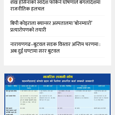
शेख हसिनाको स्वदेश फर्किने घोषणाले बंगलादेशमा
राजनीतिक हलचल
बिपी कोइराला क्यान्सर अस्पतालमा ‘बोनम्यारो’
प्रत्यारोपणको तयारी
नारायणगढ–बुटवल सडक विस्तार अन्तिम चरणमा :
अब दुई घण्टामा सरर बुटवल