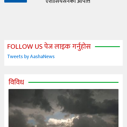
एशोसियसनको आपत्ति
FOLLOW US पेज लाइक गर्नुहोस
Tweets by AashaNews
विविध