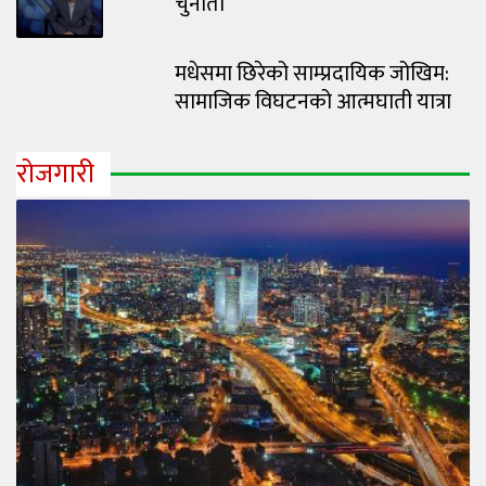
चुनौती
मधेसमा छिरेको साम्प्रदायिक जोखिम:
सामाजिक विघटनको आत्मघाती यात्रा
रोजगारी