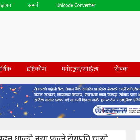
िज्ञापन
सम्पर्क
Unicode Converter
र्थिक
दृष्टिकोण
मनोरञ्जन/साहित्य
रोचक
ढ्न थाल्यो नसा फुल्ने रोगप्रति चासो