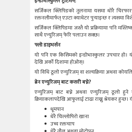
इन्डोभास्कुलर ट्रीटमेन्ट
सर्जिकल क्लिपिङको तुलनामा यसमा थोरै चिरफार हुन
रक्तनलीमार्फत्‌ एउटा क्याथेटर पुर्‍याइन्छ र त्यसमा
सर्जिकल क्लिपिङमा जस्तै यो प्रक्रियामा पनि मस्तिष्
साथै एन्युरिजम् फेरि पलाउन सक्छ।
फ्लो डाइभर्सन
यो पनि एक किसिमको इन्डोभास्कुलर उपचार हो। यो व
देखि अर्को दिशामा होओस्।
यो विधि ठूलो एन्युरिजम् वा शल्यक्रिया अथवा कोयलिङब
ब्रेन एन्युरिजम् बाट कसरी बच्ने?
एन्युरिजम् बाट बच्ने अथवा एन्युरिजम् ठूलो हुन
क्रियाकलापदेखि आफूलाई टाढा राख्नु श्रेयकर हुन्छ। यी 
धूमपान
धेरै चिल्लोपिरो खाना
उच्च रक्तचाप
धेरै तौल अथवा मोटोपन