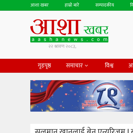
आशा खबर
हाम्रो बारे
सम्पादकीय
व
गृहपृष्ठ
समाचार
विश्व
आ
सलमान खानलाई ब्रेन एन्युरिजम् ! ब