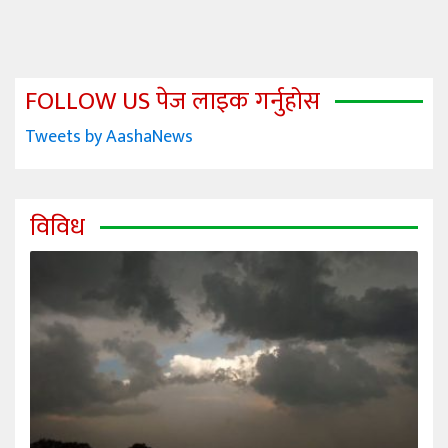
FOLLOW US पेज लाइक गर्नुहोस
Tweets by AashaNews
विविध