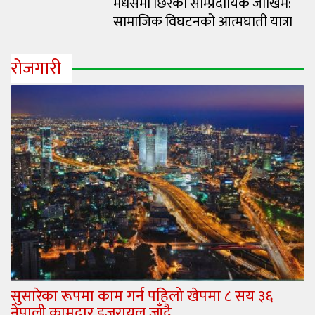
मधेसमा छिरेको साम्प्रदायिक जोखिम:
सामाजिक विघटनको आत्मघाती यात्रा
रोजगारी
सुसारेका रूपमा काम गर्न पहिलो खेपमा ८ सय ३६
नेपाली कामदार इजरायल जाँदै