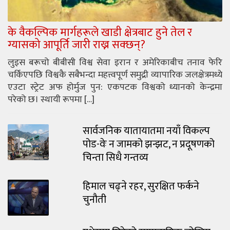
के वैकल्पिक मार्गहरूले खाडी क्षेत्रबाट हुने तेल र
ग्यासको आपूर्ति जारी राख्न सक्छन्?
लुइस बरूचो बीबीसी विश्व सेवा इरान र अमेरिकाबीच तनाव फेरि
चर्किएपछि विश्वकै सबैभन्दा महत्त्वपूर्ण समुद्री व्यापारिक जलक्षेत्रमध्ये
एउटा स्ट्रेट अफ होर्मुज पुन: एकपटक विश्वको ध्यानको केन्द्रमा
परेको छ। स्थायी रूपमा […]
सार्वजनिक यातायातमा नयाँ विकल्प
पोड-वेः न जामको झन्झट, न प्रदूषणको
चिन्ता सिधै गन्तव्य
हिमाल चढ्ने रहर, सुरक्षित फर्कने
चुनौती