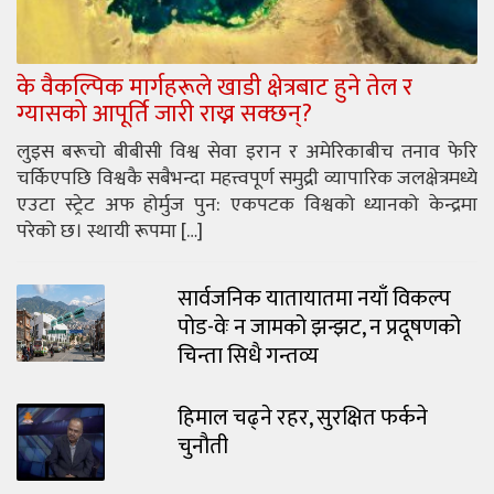
के वैकल्पिक मार्गहरूले खाडी क्षेत्रबाट हुने तेल र
ग्यासको आपूर्ति जारी राख्न सक्छन्?
लुइस बरूचो बीबीसी विश्व सेवा इरान र अमेरिकाबीच तनाव फेरि
चर्किएपछि विश्वकै सबैभन्दा महत्त्वपूर्ण समुद्री व्यापारिक जलक्षेत्रमध्ये
एउटा स्ट्रेट अफ होर्मुज पुन: एकपटक विश्वको ध्यानको केन्द्रमा
परेको छ। स्थायी रूपमा […]
सार्वजनिक यातायातमा नयाँ विकल्प
पोड-वेः न जामको झन्झट, न प्रदूषणको
चिन्ता सिधै गन्तव्य
हिमाल चढ्ने रहर, सुरक्षित फर्कने
चुनौती