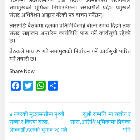
बैठकमा प्रदेशसभाका जेष्ठ सदस्य ओमप्रकाश सरावगीले
सभामुखको भूमिका निभाउनेछन्। सरावगीले प्रदेश प्रमुखले
संसद् अधिवेशन आह्वान गरेको पत्र वाचन गर्नेछन्।
त्यसपछि बैठकमा दलका प्रतिनिधिलाई बोल्न समय दिइने तथा
संसद् सञ्चालन अन्तरिम कार्यविधि पास गर्ने कार्यसूची रहेको
छ।
बैठकले माघ २९ गते सभामुखको निर्वाचन गर्ने कार्यसूची पारित
गर्ने तयारी छ।
Share Now
Facebook
Twitter
WhatsApp
Share
Post
४ नंबरको मुख्यमन्त्रीमा पृथ्वी
‘सुश्री सम्पत्ति’ मा सलोन र
navigation
सुब्बा र किरण गुरुड.
सारा, अतिथि भूमिकामा प्रियंका
आकांक्षी,दलको चुनाव २८ गते
पनि