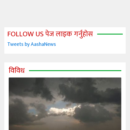
FOLLOW US पेज लाइक गर्नुहोस
Tweets by AashaNews
विविध