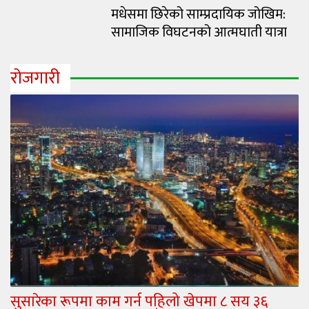
मधेसमा छिरेको साम्प्रदायिक जोखिम:
सामाजिक विघटनको आत्मघाती यात्रा
रोजगारी
सुसारेका रूपमा काम गर्न पहिलो खेपमा ८ सय ३६