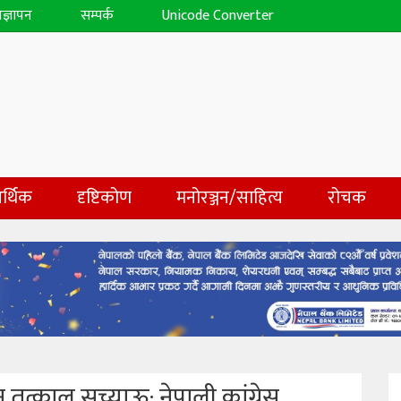
िज्ञापन
सम्पर्क
Unicode Converter
र्थिक
दृष्टिकोण
मनोरञ्जन/साहित्य
रोचक
घन तत्काल सच्याऊ: नेपाली कांग्रेस