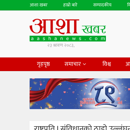
आशा खबर
हाम्रो बारे
सम्पादकीय
व
गृहपृष्ठ
समाचार
विश्व
आ
राष्ट्रपति ! संविधानको ठाडो उल्लं