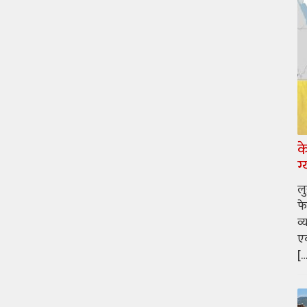
क
ग
ल
फे
व्
एक
[…