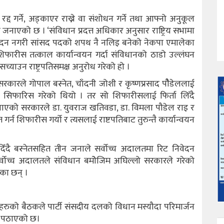
्द गर्ने, अड्काएर राख्ने वा संशोधन गर्ने तथा आफ्नो अनुकूल
े जनाएको छ । ‘संविधान प्रदत्त अधिकार अनुसार राष्ट्रिय सभामा
मोदन नगरी सांसद पदको शपथ नै नलिइ बनेको नेकपा एमालेका
 शिफारीस तत्काल कार्यान्वयन गर्दा संविधानको ठाडो उल्लंघन
याउन राष्ट्रपतिसमक्ष अनुरोध गरेको हो ।
 सरकारले गोपाल बस्नेत, चाँदनी जोशी र कृष्णप्रसाद पौैडेललाई
मक्ष सिफारिस गरेको थियो । तर सो शिफारीसलाई फिर्ता लिँदै
ा नपाएको सरकारले डा. युवराज खतिवडा, डा. विमला पौडेल राइ र
र्न शिफारीस गर्यो र त्यसलाई राष्टपतिबाट तुरुन्तै कार्यान्वयन
 दिँदै बस्नेतसहित तीन जनाले सर्वोच्च अदालतमा रिट निवेदन
र्वोच्च अदालतले संविधान बमोेजिम अघिल्लो सरकारले गरेको
ेका छन् ।
यहरुको बैठकले पार्टी संसदीय दलको विधान मस्यौदा परिमार्जन
मा पठाएको छ।