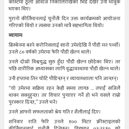
कोस्टमा ठूलो आवाज निकालिराखेको भिड देखेर उनी भावुक
भएका थिए।
पुरानो कीर्तिमानलाई चुनौती दिन उक्त कार्यक्रमको आयोजना
गरिएको थियो र त्यसमा उनको मात्रै सहभागिता थियो।
व्यायाम
ब्रिस्बेनमा बस्ने करोनिसलाई सानो उमेरदेखि नै पौडी मन पर्थ्यो।
उनले ८० वर्षको उमेरमा फेरि पौडी खेल्न थाले।
उनले दोस्रो विश्वयुद्ध सुरु हुँदा पौडी खेल्न छोडेका थिए। तर
पछि शारीरिक अभ्यासका लागि वृद्धावस्थामा पौडी खेल्न थाले।
उनी हप्तामा तिन चोटि पौडिन्छन् र व्यायामशाला पनि जान्छन्।
“यो उमेरमा सक्रिय रहन केही समय लाग्छ … तपाईँ सजिलै
थाक्न सक्नुहुन्छ। तर विचार पुर्‍याएर गर्ने हो भने यसले राम्रो
पुरस्कार दिन्छ,” उनले भने।
उनले आफ्नो सफलताको श्रेय गति र शैलीलाई दिए।
शनिवार राति फेरि उनले १०० मिटर फ्रीस्टाइलको
कीर्तिमानलाई चुनौती दिनेछन्। विद्यमान ०३:२३.१० को