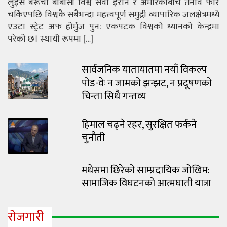
लुइस बरूचो बीबीसी विश्व सेवा इरान र अमेरिकाबीच तनाव फेरि
चर्किएपछि विश्वकै सबैभन्दा महत्त्वपूर्ण समुद्री व्यापारिक जलक्षेत्रमध्ये
एउटा स्ट्रेट अफ होर्मुज पुन: एकपटक विश्वको ध्यानको केन्द्रमा
परेको छ। स्थायी रूपमा […]
सार्वजनिक यातायातमा नयाँ विकल्प
पोड-वेः न जामको झन्झट, न प्रदूषणको
चिन्ता सिधै गन्तव्य
हिमाल चढ्ने रहर, सुरक्षित फर्कने
चुनौती
मधेसमा छिरेको साम्प्रदायिक जोखिम:
सामाजिक विघटनको आत्मघाती यात्रा
रोजगारी