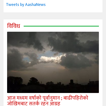
Tweets by AashaNews
विविध
आज मध्यम वर्षाको पूर्वानुमान ; बाढीपहिरोको
जोखिमबाट सतर्क रहन आग्रह