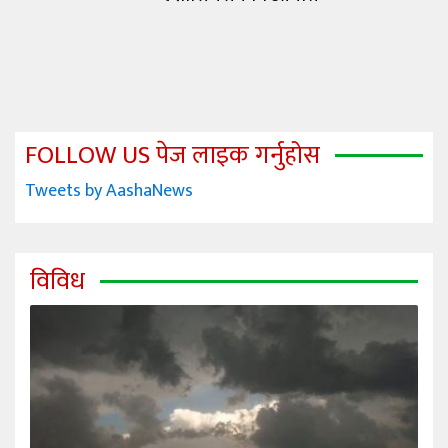
FOLLOW US पेज लाइक गर्नुहोस
Tweets by AashaNews
विविध