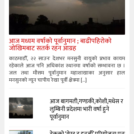
आज मध्यम वर्षाको पूर्वानुमान ; बाढीपहिरोको
जोखिमबाट सतर्क रहन आग्रह
काठमाडौँ, २२ साउनः देशभर मनसुनी वायुको प्रभाव कायम
रहेकाले आज पनि अधिकांश स्थानमा वर्षाको सम्भावना छ ।
जल तथा मौसम पूर्वानुमान महाशाखाका अनुसार हाल
मनसुनको न्यून चापीय रेखा पूर्वी क्षेत्रमा […]
आज बागमती,गण्डकी,कोशी,मधेस र
लुम्बिनी प्रदेशमा भारी वर्षा हुने
पूर्वानुमान