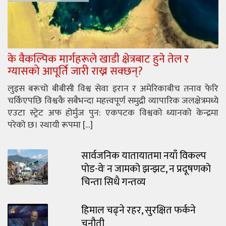
के वैकल्पिक मार्गहरूले खाडी क्षेत्रबाट हुने तेल र
ग्यासको आपूर्ति जारी राख्न सक्छन्?
लुइस बरूचो बीबीसी विश्व सेवा इरान र अमेरिकाबीच तनाव फेरि
चर्किएपछि विश्वकै सबैभन्दा महत्त्वपूर्ण समुद्री व्यापारिक जलक्षेत्रमध्ये
एउटा स्ट्रेट अफ होर्मुज पुन: एकपटक विश्वको ध्यानको केन्द्रमा
परेको छ। स्थायी रूपमा […]
सार्वजनिक यातायातमा नयाँ विकल्प
पोड-वेः न जामको झन्झट, न प्रदूषणको
चिन्ता सिधै गन्तव्य
हिमाल चढ्ने रहर, सुरक्षित फर्कने
चुनौती