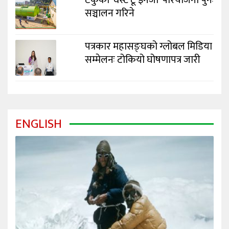
टेकुको ‘वेस्ट टू इनर्जी’ परियोजना पुनः
सञ्चालन गरिने
पत्रकार महासङ्घको ग्लोबल मिडिया
सम्मेलनः टोकियो घोषणापत्र जारी
ENGLISH