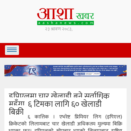
इपिएलमा चार खेलाडी बने सर्वाधिक
महँगा, ६ टिमका लागि ६० खेलाडी
बिक्री
काठमाडौं,६ कात्तिक । एभरेष्ट प्रिमियर लिग (इपिएल)
क्रिकेटको लिलामबाट चार खेलाडी अधिकतम मुल्यमा बिक्रि
भएका छन। इपिएलको सोमबार भएको लिलामबाट राष्ट्रिय