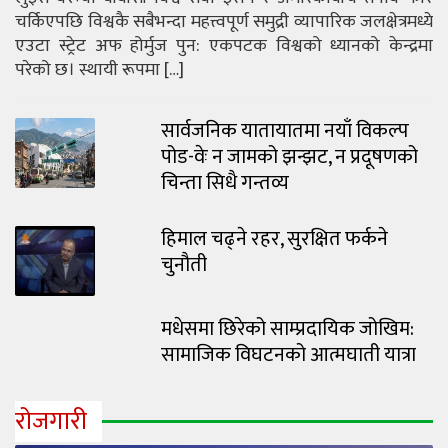
चर्किएपछि विश्वकै सबैभन्दा महत्त्वपूर्ण समुद्री व्यापारिक जलक्षेत्रमध्ये
एउटा स्ट्रेट अफ होर्मुज पुन: एकपटक विश्वको ध्यानको केन्द्रमा
परेको छ। स्थायी रूपमा […]
सार्वजनिक यातायातमा नयाँ विकल्प
पोड-वेः न जामको झन्झट, न प्रदूषणको
चिन्ता सिधै गन्तव्य
हिमाल चढ्ने रहर, सुरक्षित फर्कने
चुनौती
मधेसमा छिरेको साम्प्रदायिक जोखिम:
सामाजिक विघटनको आत्मघाती यात्रा
रोजगारी