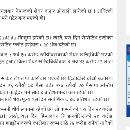
िन मंगलबार नेपालको शेयर बजार ओरालो लागेको छ । अघिल्लो
 भने घटेर बन्द भएको हो।
१.४७ विन्दुमा झरेको छ। त्यस्तै, यस दिन सेन्सेटिभ इण्डेक्स
न्सेटिभ फ्लोट इण्डेक्स ०.९८ अंक घटेको छ।
मबार ५ अर्ब १० करोड रुपैयाँबराबरको शेयर खरिदबिक्री भएको
 हजार कित्ता शेयर खरिदबिक्रीबाट ४ अर्ब ४३ करोड ८२ लाख
क सर्किट लेभलमा कारोबार भएको छ। हिजोदेखि दोस्रो बजारमा
२६ रुपैयाँ ७० पैसा बढेर २९४ रुपैयाँ २० पैसामा अन्तिम
ो वृद्धिदर भने साढे ४ प्रतिशतभन्दा कम रहेको छ।
ंस्थाको शेयरमूल्य यस दिन सर्वाधिक ७.४७ प्रतिशत घटेको छ।
म्पनी शीर्ष स्थानमा रहेको छ। सो कम्पनीको यस दिन २२ करोड
 त्यस्तै, यस दिन हिमालयन रि इन्स्योरेन्सको २० करोड
यन हाइड्रोपावरको कारोबार रकम साढे १४ करोड रुपैयाँ नाघेको