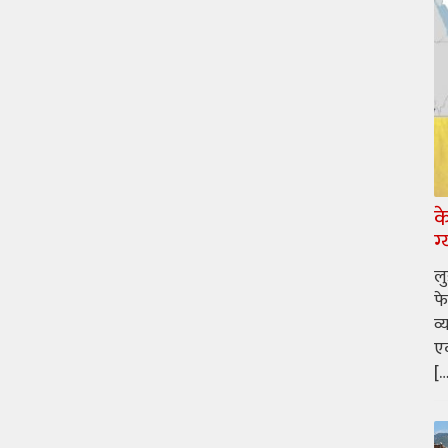
क
ग
ल
फे
व्
एक
[…