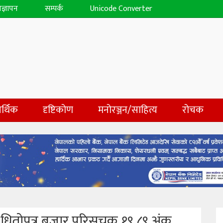
िज्ञापन
सम्पर्क
Unicode Converter
र्थिक
दृष्टिकोण
मनोरञ्जन/साहित्य
रोचक
धितोपत्र बजार परिसूचक १९.८९ अंक