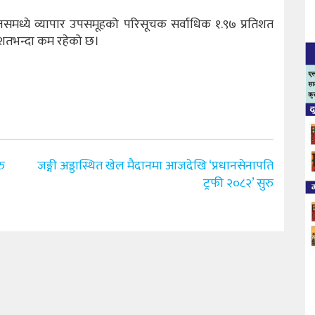
ध्ये व्यापार उपसमूहको परिसूचक सर्वाधिक १.९७ प्रतिशत
िशतभन्दा कम रहेको छ।
रु
जङ्गी अड्डास्थित खेल मैदानमा आजदेखि ‘प्रधानसेनापति
ट्रफी २०८२’ सुरु