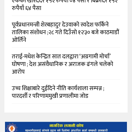
एकको खरिददर १५२ रुपैयाँ ०४ पैसा र बिक्रीदर १५२
रुपैयाँ ६४ पैसा
पूर्वप्रधानमन्त्री शेरबहादुर देउवाको स्वदेश फर्किने
तालिका संशोधन ;२८ गते दिउँसो १२ः३० बजे काठमाडौं
ओर्लिने
तराई-मधेश केन्द्रित सात दलद्वारा ‘अग्रगामी मोर्चा’
घोषणा ; देश असंवैधानिक र अराजक ढंगले चलेको
आरोप
उच्च शिक्षाबारे दुईदिने नीति कार्यशाला सम्पन्न ;
पारदर्शी र परिणाममुखी प्रणालीमा जोड