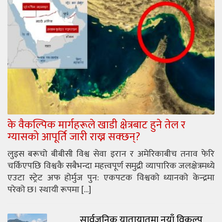
के वैकल्पिक मार्गहरूले खाडी क्षेत्रबाट हुने तेल र
ग्यासको आपूर्ति जारी राख्न सक्छन्?
लुइस बरूचो बीबीसी विश्व सेवा इरान र अमेरिकाबीच तनाव फेरि
चर्किएपछि विश्वकै सबैभन्दा महत्त्वपूर्ण समुद्री व्यापारिक जलक्षेत्रमध्ये
एउटा स्ट्रेट अफ होर्मुज पुन: एकपटक विश्वको ध्यानको केन्द्रमा
परेको छ। स्थायी रूपमा […]
सार्वजनिक यातायातमा नयाँ विकल्प