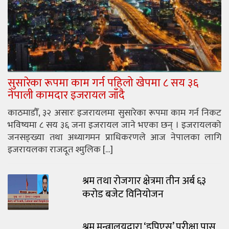
सुसारेका रूपमा काम गर्न पहिलो खेपमा ८ सय ३६
नेपाली कामदार इजरायल जाँदै
काठमाडौँ, ३२ असारः इजरायलमा सुसारेका रूपमा काम गर्न निकट
भविष्यमा ८ सय ३६ जना इजरायल जाने भएका छन् । इजरायलको
जनसङ्ख्या तथा अध्यागमन प्राधिकरणले आज नेपालका लागि
इजरायलका राजदूत श्मुलिक […]
श्रम तथा रोजगार क्षेत्रमा तीन अर्ब ६३
करोड बजेट विनियोजन
श्रम मन्त्रालयद्वारा ‘इपिएस’ परीक्षा पास