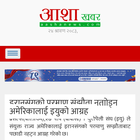
इरानसंगको परमाणु संझौता नताोड्न
अमेरिकालाई इयुको आग्रह
ब्रसेल्स(बेल्जियम),२७ पौष (बीबीसी) । युरोपेली संघ (इयु) ले
संयुक्त राज्य अमेरिकालाई इरानसंगको परमाणु सम्झौताबाट
पछाडी नहट्न आग्रह गरेको छ।