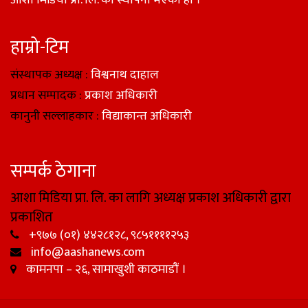
आशा मिडिया प्रा. लि. को स्थापना भएको हो ।
हाम्रो-टिम
संस्थापक अध्यक्ष :
विश्वनाथ दाहाल
प्रधान सम्पादक :
प्रकाश अधिकारी
कानुनी सल्लाहकार :
विद्याकान्त अधिकारी
सम्पर्क ठेगाना
आशा मिडिया प्रा. लि. का लागि अध्यक्ष प्रकाश अधिकारी द्वारा
प्रकाशित
+९७७ (०१) ४४२८१२८, ९८५११११२५३
info@aashanews.com
कामनपा – २६, सामाखुशी काठमाडौं ।