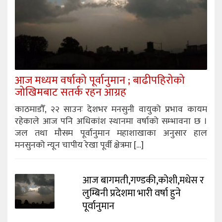
आज मध्यम वर्षाको पूर्वानुमान ; बाढीपहिरोको
जोखिमबाट सतर्क रहन आग्रह
काठमाडौँ, २२ साउनः देशभर मनसुनी वायुको प्रभाव कायम
रहेकाले आज पनि अधिकांश स्थानमा वर्षाको सम्भावना छ ।
जल तथा मौसम पूर्वानुमान महाशाखाका अनुसार हाल
मनसुनको न्यून चापीय रेखा पूर्वी क्षेत्रमा […]
आज बागमती,गण्डकी,कोशी,मधेस र
लुम्बिनी प्रदेशमा भारी वर्षा हुने
पूर्वानुमान