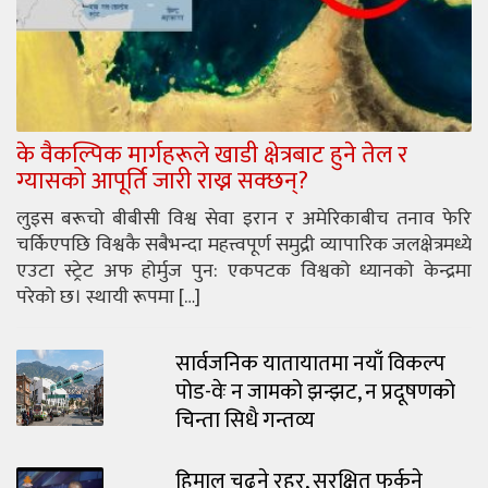
के वैकल्पिक मार्गहरूले खाडी क्षेत्रबाट हुने तेल र
ग्यासको आपूर्ति जारी राख्न सक्छन्?
लुइस बरूचो बीबीसी विश्व सेवा इरान र अमेरिकाबीच तनाव फेरि
चर्किएपछि विश्वकै सबैभन्दा महत्त्वपूर्ण समुद्री व्यापारिक जलक्षेत्रमध्ये
एउटा स्ट्रेट अफ होर्मुज पुन: एकपटक विश्वको ध्यानको केन्द्रमा
परेको छ। स्थायी रूपमा […]
सार्वजनिक यातायातमा नयाँ विकल्प
पोड-वेः न जामको झन्झट, न प्रदूषणको
चिन्ता सिधै गन्तव्य
हिमाल चढ्ने रहर, सुरक्षित फर्कने