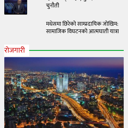
चुनौती
मधेसमा छिरेको साम्प्रदायिक जोखिम:
सामाजिक विघटनको आत्मघाती यात्रा
रोजगारी