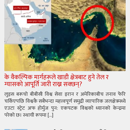
के वैकल्पिक मार्गहरूले खाडी क्षेत्रबाट हुने तेल र
ग्यासको आपूर्ति जारी राख्न सक्छन्?
लुइस बरूचो बीबीसी विश्व सेवा इरान र अमेरिकाबीच तनाव फेरि
चर्किएपछि विश्वकै सबैभन्दा महत्त्वपूर्ण समुद्री व्यापारिक जलक्षेत्रमध्ये
एउटा स्ट्रेट अफ होर्मुज पुन: एकपटक विश्वको ध्यानको केन्द्रमा
परेको छ। स्थायी रूपमा […]