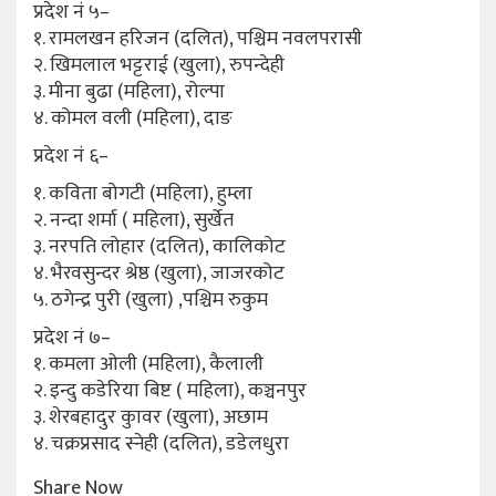
प्रदेश नं ५–
१. रामलखन हरिजन (दलित), पश्चिम नवलपरासी
२. खिमलाल भट्टराई (खुला), रुपन्देही
३. मीना बुढा (महिला), रोल्पा
४. कोमल वली (महिला), दाङ
प्रदेश नं ६–
१. कविता बोगटी (महिला), हुम्ला
२. नन्दा शर्मा ( महिला), सुर्खेत
३. नरपति लोहार (दलित), कालिकोट
४. भैरवसुन्दर श्रेष्ठ (खुला), जाजरकोट
५. ठगेन्द्र पुरी (खुला) ,पश्चिम रुकुम
प्रदेश नं ७–
१. कमला ओली (महिला), कैलाली
२. इन्दु कडेरिया बिष्ट ( महिला), कञ्चनपुर
३. शेरबहादुर कुावर (खुला), अछाम
४. चक्रप्रसाद स्नेही (दलित), डडेलधुरा
Share Now