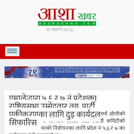
एमालेद्धारा ५,६ र ७ नं प्रदेशका
राष्ट्रियसभा उम्मेदवार तय, पार्टी
एकीकरणका लागि दुइ कार्यदल
बालकोट(भक्तपुर) ८ माघ । एमाले अध्यक्ष केपी शर्मा ओलीको
सिफारिस
निवास बालकोटमा सोमबार बसेको पार्टी स्थायी कमिटीको
बैठकले राष्टिय सभाको निर्वाचनका लागि प्रदेश नं ५,६ र ७ का