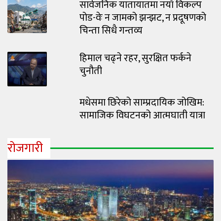
सार्वजनिक यातायातमा नयाँ विकल्प
पोड-वेः न जामको झन्झट, न प्रदूषणको
चिन्ता सिधै गन्तव्य
हिमाल चढ्ने रहर, सुरक्षित फर्कने
चुनौती
मधेसमा छिरेको साम्प्रदायिक जोखिम:
सामाजिक विघटनको आत्मघाती यात्रा
रोजगारी