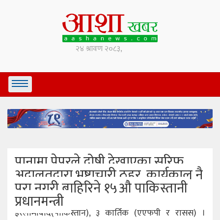
पानामा पेपरले दोषी देखाएका सरिफ
अदालतद्वारा भ्रष्टाचारी ठहर, कार्यकाल नै
पुरा नगरी बाहिरिने १५औ पाकिस्तानी
प्रधानमन्त्री
इस्लामाबाद(पाकिस्तान), ३ कार्तिक (एएफपी र रासस) ।