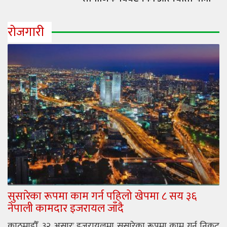
रोजगारी
सुसारेका रूपमा काम गर्न पहिलो खेपमा ८ सय ३६
नेपाली कामदार इजरायल जाँदै
काठमाडौँ, ३२ असारः इजरायलमा सुसारेका रूपमा काम गर्न निकट