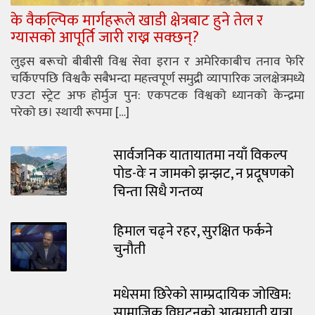
के वैकल्पिक मार्गहरूले खाडी क्षेत्रबाट हुने तेल र
ग्यासको आपूर्ति जारी राख्न सक्छन्?
लुइस बरूचो बीबीसी विश्व सेवा इरान र अमेरिकाबीच तनाव फेरि
चर्किएपछि विश्वकै सबैभन्दा महत्त्वपूर्ण समुद्री व्यापारिक जलक्षेत्रमध्ये
एउटा स्ट्रेट अफ होर्मुज पुन: एकपटक विश्वको ध्यानको केन्द्रमा
परेको छ। स्थायी रूपमा […]
सार्वजनिक यातायातमा नयाँ विकल्प
पोड-वेः न जामको झन्झट, न प्रदूषणको
चिन्ता सिधै गन्तव्य
हिमाल चढ्ने रहर, सुरक्षित फर्कने
चुनौती
मधेसमा छिरेको साम्प्रदायिक जोखिम:
सामाजिक विघटनको आत्मघाती यात्रा