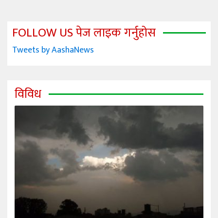
FOLLOW US पेज लाइक गर्नुहोस
Tweets by AashaNews
विविध