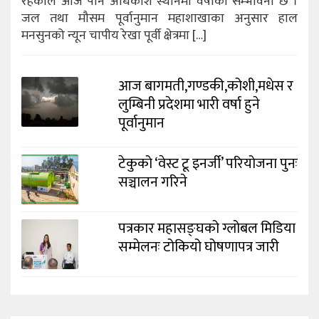
रहेकाले आज पनि अधिकांश स्थानमा वर्षाको सम्भावना छ ।
जल तथा मौसम पूर्वानुमान महाशाखाका अनुसार हाल
मनसुनको न्यून चापीय रेखा पूर्वी क्षेत्रमा […]
आज बागमती,गण्डकी,कोशी,मधेस र
लुम्बिनी प्रदेशमा भारी वर्षा हुने
पूर्वानुमान
टेकुको ‘वेस्ट टू इनर्जी’ परियोजना पुनः
सञ्चालन गरिने
पत्रकार महासङ्घको ग्लोबल मिडिया
सम्मेलनः टोकियो घोषणापत्र जारी