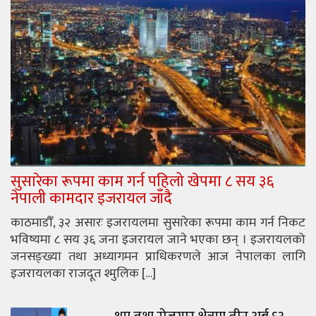
सुसारेका रूपमा काम गर्न पहिलो खेपमा ८ सय ३६
नेपाली कामदार इजरायल जाँदै
काठमाडौँ, ३२ असारः इजरायलमा सुसारेका रूपमा काम गर्न निकट
भविष्यमा ८ सय ३६ जना इजरायल जाने भएका छन् । इजरायलको
जनसङ्ख्या तथा अध्यागमन प्राधिकरणले आज नेपालका लागि
इजरायलका राजदूत श्मुलिक […]