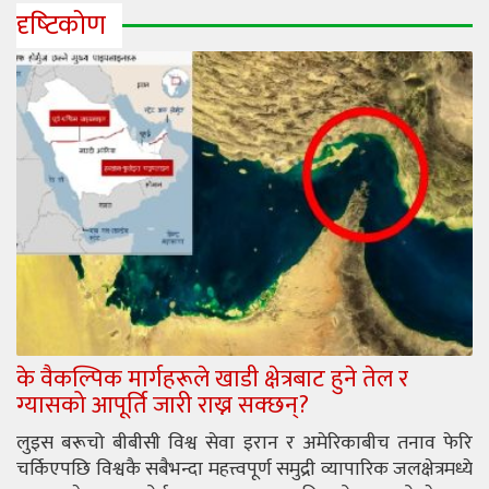
दृष्‍टिकोण
के वैकल्पिक मार्गहरूले खाडी क्षेत्रबाट हुने तेल र
ग्यासको आपूर्ति जारी राख्न सक्छन्?
लुइस बरूचो बीबीसी विश्व सेवा इरान र अमेरिकाबीच तनाव फेरि
चर्किएपछि विश्वकै सबैभन्दा महत्त्वपूर्ण समुद्री व्यापारिक जलक्षेत्रमध्ये