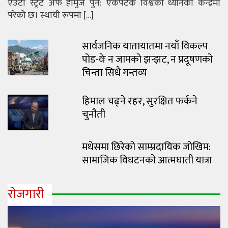
एउटा स्ट्रेट अफ होर्मुज पुन: एकपटक विश्वको ध्यानको केन्द्रमा
परेको छ। स्थायी रूपमा […]
सार्वजनिक यातायातमा नयाँ विकल्प
पोड-वेः न जामको झन्झट, न प्रदूषणको
चिन्ता सिधै गन्तव्य
हिमाल चढ्ने रहर, सुरक्षित फर्कने
चुनौती
मधेसमा छिरेको साम्प्रदायिक जोखिम:
सामाजिक विघटनको आत्मघाती यात्रा
रोजगारी