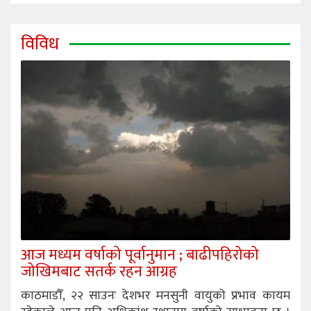
विविध
आज मध्यम वर्षाको पूर्वानुमान ; बाढीपहिरोको
जोखिमबाट सतर्क रहन आग्रह
काठमाडौँ, २२ साउनः देशभर मनसुनी वायुको प्रभाव कायम