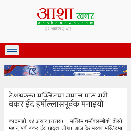
देशभरका मस्जिदमा नमाज पाठ गरी
बकर ईद हर्षोल्लासपूर्वक मनाइयो
काठमाडौँ, १४ असार (रासस) । मुस्लिम धर्मावलम्बीको दोस्रो
महान् पर्व बकर ईद (इदुल जोहा) आज देशभरका मस्जिदमा