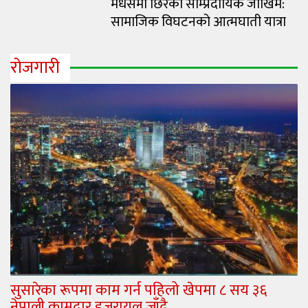
मधेसमा छिरेको साम्प्रदायिक जोखिम:
सामाजिक विघटनको आत्मघाती यात्रा
रोजगारी
सुसारेका रूपमा काम गर्न पहिलो खेपमा ८ सय ३६
नेपाली कामदार इजरायल जाँदै