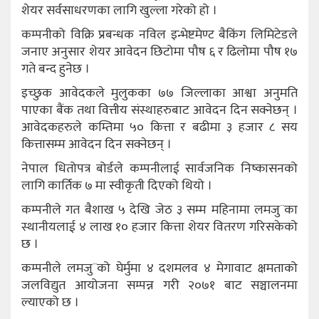
शेयर सर्वसाधरणका लागि खुल्ला गरेको हो ।
कम्पनीको विक्रि प्रबन्धक नविल इन्भेष्टमेण्ट बैकिंग लिमिटेडले
जनाए अनुसार शेयर आवेदन छिटोमा पौष ६ र ढिलोमा पौष १७
गते बन्द हुनेछ ।
इच्छुक आवेदकले मुलुकका ७७ जिल्लाका आश्वा अनुमति
पाएका बैंक तथा वित्तीय संस्थाहरुबाट आवेदन दिन सक्नेछन् ।
आवेदकहरुले कम्तिमा ५० कित्ता र बढीमा ३ हजार ८ सय
कित्तासम्म आवेदन दिन सक्नेछन् ।
नेपाल धितोपत्र बोर्डले कम्पनीलाई सार्वजनिक निष्कासनको
लागि कार्तिक ७ मा स्वीकृती दिएको थियो ।
कम्पनीले गत बैशाख ५ देखि जेठ ३ सम्म महिनामा लमजु¨का
स्थानीयलाई ४ लाख १० हजार कित्ता शेयर वितरण गरिसकेको
छ ।
कम्पनीले लमजु¨को घेर्मुमा ४ दशमलव ४ मेगावाट क्षमताको
जलविद्युत आयोजना सम्पन्न गरी २०७१ बाट सञ्चालनमा
ल्याएको छ ।