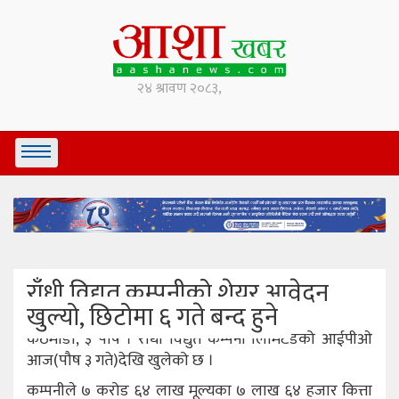
राँधी विद्युत कम्पनीको शेयर आवेदन
खुल्यो, छिटोमा ६ गते बन्द हुने
कठमाडौं, ३ पौष । राँधी विद्युत कम्पनी लिमिटेडको आईपीओ
आज(पौष ३ गते)देखि खुलेको छ ।
कम्पनीले ७ करोड ६४ लाख मूल्यका ७ लाख ६४ हजार कित्ता