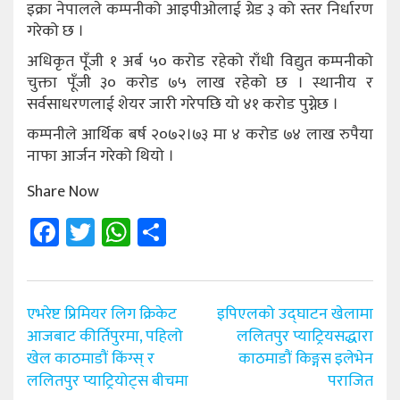
इक्रा नेपालले कम्पनीको आइपीओलाई ग्रेड ३ को स्तर निर्धारण
गरेको छ ।
अधिकृत पूँजी १ अर्ब ५० करोड रहेको राँधी विद्युत कम्पनीको
चुक्ता पूँजी ३० करोड ७५ लाख रहेको छ । स्थानीय र
सर्वसाधरणलाई शेयर जारी गरेपछि यो ४१ करोड पुग्नेछ ।
कम्पनीले आर्थिक बर्ष २०७२।७३ मा ४ करोड ७४ लाख रुपैया
नाफा आर्जन गरेको थियो ।
Share Now
Facebook
Twitter
WhatsApp
Share
Post
एभरेष्ट प्रिमियर लिग क्रिकेट
इपिएलको उद्घाटन खेलामा
navigation
आजबाट कीर्तिपुरमा, पहिलो
ललितपुर प्याट्रियसद्धारा
खेल काठमाडौं किंग्स् र
काठमाडौं किङ्गस इलेभेन
ललितपुर प्याट्रियोट्स बीचमा
पराजित