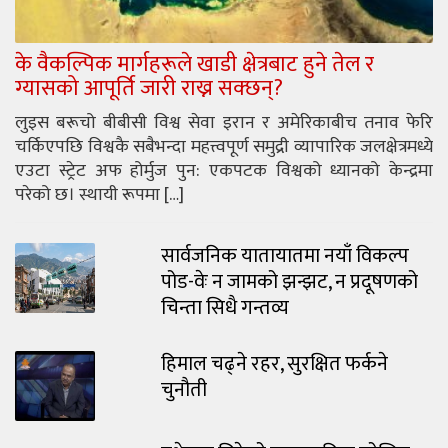
के वैकल्पिक मार्गहरूले खाडी क्षेत्रबाट हुने तेल र
ग्यासको आपूर्ति जारी राख्न सक्छन्?
लुइस बरूचो बीबीसी विश्व सेवा इरान र अमेरिकाबीच तनाव फेरि
चर्किएपछि विश्वकै सबैभन्दा महत्त्वपूर्ण समुद्री व्यापारिक जलक्षेत्रमध्ये
एउटा स्ट्रेट अफ होर्मुज पुन: एकपटक विश्वको ध्यानको केन्द्रमा
परेको छ। स्थायी रूपमा […]
सार्वजनिक यातायातमा नयाँ विकल्प
पोड-वेः न जामको झन्झट, न प्रदूषणको
चिन्ता सिधै गन्तव्य
हिमाल चढ्ने रहर, सुरक्षित फर्कने
चुनौती