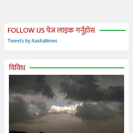
FOLLOW US पेज लाइक गर्नुहोस
Tweets by AashaNews
विविध