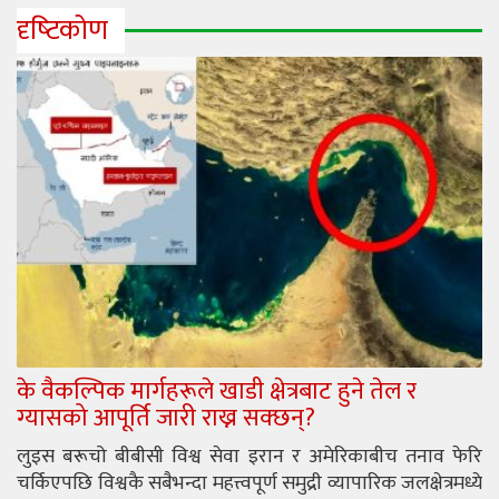
दृष्‍टिकोण
के वैकल्पिक मार्गहरूले खाडी क्षेत्रबाट हुने तेल र
ग्यासको आपूर्ति जारी राख्न सक्छन्?
लुइस बरूचो बीबीसी विश्व सेवा इरान र अमेरिकाबीच तनाव फेरि
चर्किएपछि विश्वकै सबैभन्दा महत्त्वपूर्ण समुद्री व्यापारिक जलक्षेत्रमध्ये