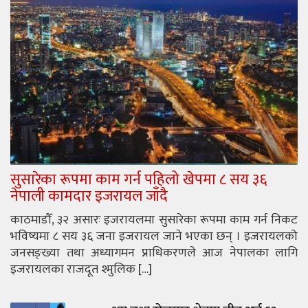
सुसारेका रूपमा काम गर्न पहिलो खेपमा ८ सय ३६
नेपाली कामदार इजरायल जाँदै
काठमाडौँ, ३२ असारः इजरायलमा सुसारेका रूपमा काम गर्न निकट
भविष्यमा ८ सय ३६ जना इजरायल जाने भएका छन् । इजरायलको
जनसङ्ख्या तथा अध्यागमन प्राधिकरणले आज नेपालका लागि
इजरायलका राजदूत श्मुलिक […]