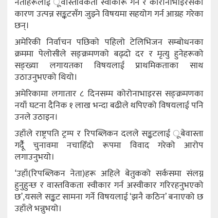
नेताहरूलाई ूवास्तविकता स्वीकारू गर्न र कोरोनाभाइरसका
कारण उत्पन्न सङ्कटसँग जुझ्ने विषयमा सहयोग गर्न आग्रह गरेका
छन्।
अमेरिकी निर्वाचन पछिको पहिलो टेलिभिजन सम्बोधनका
क्रममा पेलोसीले सङ्क्रमणको बढ्दो दर र मृत्यु हुनेहरूको
सङ्ख्या लगायतका विषयलाई प्राथमिकताका साथ
उठाउनुभएको थियो।
अमेरिकामा लगातार ८ दिनसम्म कोरोनाभाइरस सङ्क्रमणका
नयाँ घटना दैनिक १ लाख भन्दा बढीले थपिएको विषयलाई पनि
उनले उठाइन।
उहाँले राष्ट्रपति ट्रम्प र रिपब्लिकन दलले सङ्कटलाई ूबेवास्ता
गर्दैू चुनावमा नचाहिँदो रूपमा विवाद गरेको आरोप
लगाउनुभयो।
‘उहाँ(रिपब्लिकन नेता)हरू अहिले बेतुकको सर्कसमा संलग्न
हुनुहुन्छ र वास्तविकता स्वीकार गर्न अस्वीकार गरिरहनुभएको
छ’,यसले सङ्कट सामना गर्ने विषयलाई ‘झनै कठिन’ बनाएको छ
उहाँले भन्नुभयो।