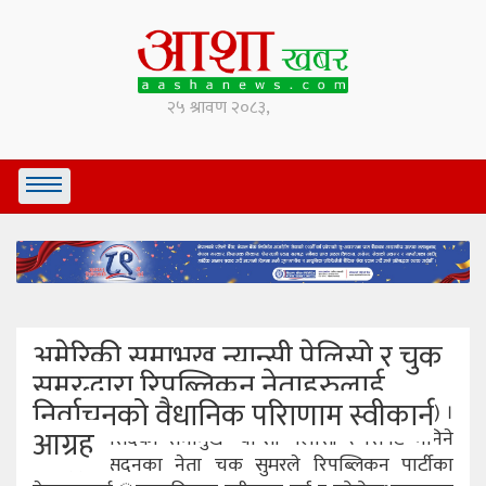
अमेरिकी समाभुख न्यान्सी पेलिसो र चुक
सुमरद्धारा रिपब्लिकन नेताहरुलाई
निर्वाचनको वैधानिक परिाणाम स्वीकार्न
वाशिंटन डी.सी.(संयुक्त राज्य अमेरिका), २८ कार्तिक (बीबीसी) ।
आग्रह
अमेरिकी संसदकी सभामुख न्यान्सी पेलोसी र सिनेट भनिने
माथिल्लो सदनका नेता चक सुमरले रिपब्लिकन पार्टीका