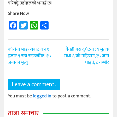
पारेकोू उहाँहरुको भनाई छ।
Share Now
Facebook
Twitter
WhatsApp
Share
Post
कोरोना भाइरसबाट थप १
बैतडी बस दुर्घटना : ९ मृतक
navigation
हजार ९ सय सङ्क्रमित; १५
मध्य ६ को पहिचान,२५ जना
जनाको मृत्यु
घाइते, ८ गम्भीर
Leave a comment.
You must be
logged in
to post a comment.
ताजा समाचार