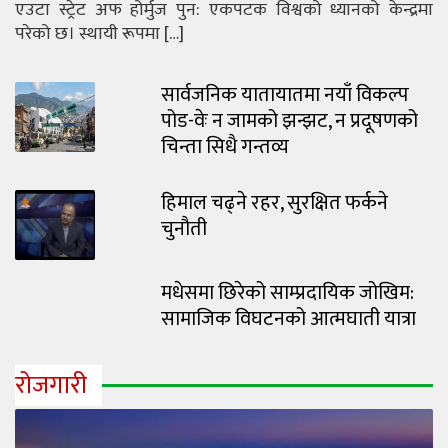
एउटा स्ट्रेट अफ होर्मुज पुन: एकपटक विश्वको ध्यानको केन्द्रमा
परेको छ। स्थायी रूपमा […]
सार्वजनिक यातायातमा नयाँ विकल्प
पोड-वेः न जामको झन्झट, न प्रदूषणको
चिन्ता सिधै गन्तव्य
हिमाल चढ्ने रहर, सुरक्षित फर्कने
चुनौती
मधेसमा छिरेको साम्प्रदायिक जोखिम:
सामाजिक विघटनको आत्मघाती यात्रा
रोजगारी