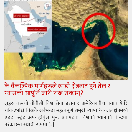
के वैकल्पिक मार्गहरूले खाडी क्षेत्रबाट हुने तेल र
ग्यासको आपूर्ति जारी राख्न सक्छन्?
लुइस बरूचो बीबीसी विश्व सेवा इरान र अमेरिकाबीच तनाव फेरि
चर्किएपछि विश्वकै सबैभन्दा महत्त्वपूर्ण समुद्री व्यापारिक जलक्षेत्रमध्ये
एउटा स्ट्रेट अफ होर्मुज पुन: एकपटक विश्वको ध्यानको केन्द्रमा
परेको छ। स्थायी रूपमा […]