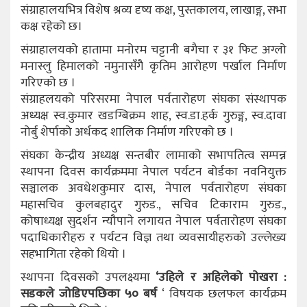
संग्राहालयभित्र विशेष श्रव्य दृष्य कक्ष, पुस्तकालय, लाखाङ्ग, सभा
कक्ष रहेको छ।
संग्राहालयको हातामा मनोरम चट्टानी बगैचा र ३१ फिट अग्लो
मनास्लु हिमालको नमुनासँगै कृतिम आरोहण पर्खाल निर्माण
गरिएको छ ।
संग्राहलयको परिसरमा नेपाल पर्वतारोहण संघका संस्थापक
अध्यक्ष स्व.कुमार खडग्बिक्रम शाह, स्व.डा.हर्क गुरुङ्ग, स्व.दावा
नोर्बु शेर्पाको अर्धकद शालिक निर्माण गरिएको छ ।
संघका केन्द्रीय अध्यक्ष सन्तबीर लामाको सभापतित्व सम्पन्न
स्थापना दिवस कार्यक्रममा नेपाल पर्यटन बोर्डका नवनियुक्त
सञ्चालक अवधेशकुमार दास, नेपाल पर्वतारोहण संघका
महासचिव कुलबहादुर गुरुड., सचिव टिकाराम गुरुड.,
कोषाध्यक्ष सुदर्शन न्यौपाने लगायत नेपाल पर्वतारोहण संघका
पदाधिकारीहरु र पर्यटन विज्ञ तथा व्यवसायीहरुको उल्लेख्य
सहभागिता रहेको थियो ।
स्थापना दिवसको उपलक्ष्यमा
‘उहिले र अहिलेको पोखरा :
सडकले जोडिएपछिका ५० बर्ष
‘ विषयक छलफल कार्यक्रम