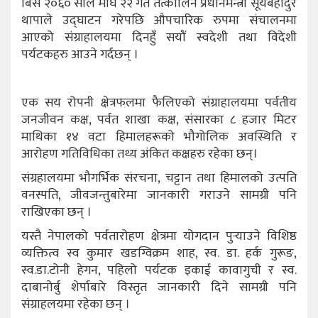
बिसं २०६० साल माघ २२ गते तत्कालिन प्रधानमन्त्री सूर्यबहादुर
थापाले उद्घाटन गरेपछि औपचारिक रुपमा संचालनमा
आएको संग्राहालयमा दिनहुँ सयौं स्वदेशी तथा विदेशी
पर्यटकहरु आउने गर्दछन् ।
एक सय रोपनी क्षेत्रफलमा फैलिएको संग्राहालयमा पर्वतीय
जनजीवन कक्ष, पर्वत शाखा कक्ष, संसारका ८ हजार मिटर
माथिका १४ वटा हिमालहरूको भौगोलिक अवस्थिति र
आरोहण गतिविधिका तथ्य अंकित कक्षहरु रहेका छन्।
संग्रहालयमा भौगर्भिक संरचना, चट्टान तथा हिमालको उत्पति
वनस्पति, जीवजन्तुबारेमा जानकारी गराउने सामग्री पनि
राखिएका छन् ।
यस्तै नेपालको पर्वतारोहण क्षेत्रमा योगदान पुर्‍याउने विशिष्ठ
व्यक्तित्व स्व कुमार खडग्विक्रम शाह, स्व. डा. हर्क गुरूङ,
स्व.डा.टोनी हेगन, पहिलो पर्यटक इकाई कावागुची र स्व.
दाबानोर्बु शेर्पाबारे विस्तृत जानकारी दिने सामग्री पनि
संग्राहलयमा रहेका छन् ।