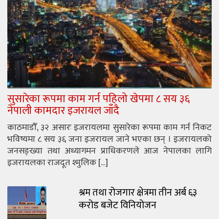
सुसारेका रूपमा काम गर्न पहिलो खेपमा ८ सय ३६
नेपाली कामदार इजरायल जाँदै
काठमाडौँ, ३२ असारः इजरायलमा सुसारेका रूपमा काम गर्न निकट
भविष्यमा ८ सय ३६ जना इजरायल जाने भएका छन् । इजरायलको
जनसङ्ख्या तथा अध्यागमन प्राधिकरणले आज नेपालका लागि
इजरायलका राजदूत श्मुलिक […]
श्रम तथा रोजगार क्षेत्रमा तीन अर्ब ६३
करोड बजेट विनियोजन