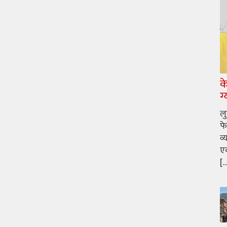
क
ग
ल
फे
व्
एक
[…