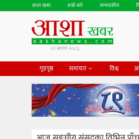
आशा खबर
हाम्रो बारे
सम्पादकीय
व
गृहपृष्ठ
समाचार
विश्व
आ
आज सङ्घीय संसद्का विभिन्न पाँ