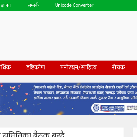
िज्ञापन
सम्पर्क
Unicode Converter
र्थिक
दृष्टिकोण
मनोरञ्जन/साहित्य
रोचक
च समितिका बैठक बस्दै