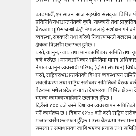
काठमाडौँ, १५ साउनः आज सङ्घीय संसद्का विभिन्न प
प्रतिनिधिसभाअन्तर्गतको कृषि, सहकारी तथा प्राकृति
बैठकमा भूमिसम्बन्धी केही नेपाललाई संशोधन गर्न ब
व्यवस्था, सहकारी तथा गरिबी निवारणमन्त्री बलराम
क्षेत्रका विज्ञसँग छलफल हुनेछ ।
यस्तै, कानुन, न्याय तथा मानवअधिकार समिति तथा कृ
बजे बस्दैछ । मानवअधिकार समितिमा मानव अधिकारसम्बन
नेपाल कानुन व्यवसायी परिषद् (दोस्रो संशोधन) विध
यस्तै, राष्ट्रियसभाअन्तर्गतको विधान व्यवस्थापन स
सबलीकरण तथा राष्ट्रिय सरोकार समितिको बैठक बस्द
बैठकमा मधेस प्रदेशलगायत देशभरका विभिन्न क्षेत्र
भएका कामकारबाहीबारे छलफल हुँदैछ ।
दिउँसो १ः०० बजे बस्ने विधायन व्यवस्थापन समित
गर्ने कार्यक्रम छ । बिहान ११ः०० बजे बस्ने राष्ट्रिय
मन्त्रालयसँग छलफल हुँदैछ । उक्त बैठकमा उक्त मन्त्
समस्या र समाधानका लागि भएका प्रयास तथा समित