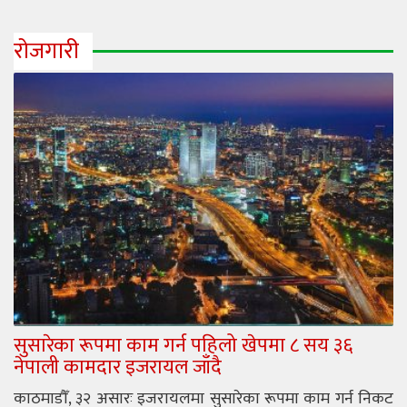
रोजगारी
सुसारेका रूपमा काम गर्न पहिलो खेपमा ८ सय ३६
नेपाली कामदार इजरायल जाँदै
काठमाडौँ, ३२ असारः इजरायलमा सुसारेका रूपमा काम गर्न निकट