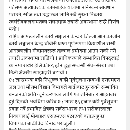
। त्यसैगरी, सर्वसाधारणलगायत सबैलाई असोज १७ देखि २०
गतेसम्म अत्यावश्यक कामबाहेक यात्रामा ननिस्कन सावधान
गराउने, खोज तथा उद्धारका लागि सबै सुरक्षा निकाय,
स्वयंसेवकलगायतका संयन्त्रहरू तयारी अवस्थामा राख्ने निर्णय
भयो ।
राष्ट्रिय आपत्कालीन कार्य सञ्चालन केन्द्र र जिल्ला आपत्कालीन
कार्य सञ्चालन केन्द्र चौबीसै घण्टा पूर्णरूपमा क्रियाशील राखी
आपत्कालीन गोदामघरहरू तत्काल प्रयोगमा आउन सक्ने गरी
तयारी अवस्थामा राखियो । प्राधिकरणले सम्भावित विपद्लाई
ध्यानमा राखेर हेलिकोप्टर, ड्रोन, डुङ्गासम्बन्धी संघ–संस्था तथा
निजी क्षेत्रसँग समझदारी बढायो ।
६५ लाखभन्दा बढी निःशुल्क बाढी पूर्वसूचनासम्बन्धी एसएमएस
जल तथा मौसम विज्ञान विभागले बाढीबाट हुनसक्ने सम्भावित
धनजनको क्षति न्यूनीकरणका लागि गत शनिबार र आइतबार
दुई दिनको अवधिमा करिब ६५ लाख १६ हजार बढी पूर्वसूचना
प्रवाह गर्दै प्रभावित क्षेत्रका सर्वसाधारण तथा सरोकारवाला
निकायलाई मोबाइल एसएमएस पठाएको बताउनुहुन्छ
विभागका बाढीविद् बिनोद पराजुली ।