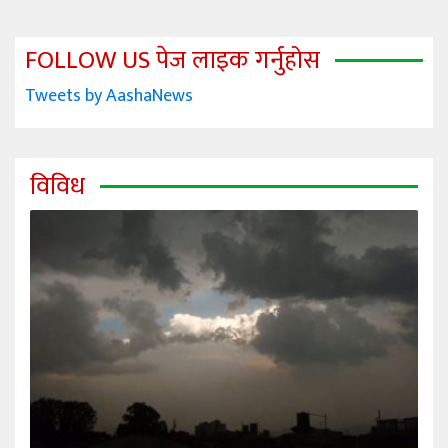
FOLLOW US पेज लाइक गर्नुहोस
Tweets by AashaNews
विविध