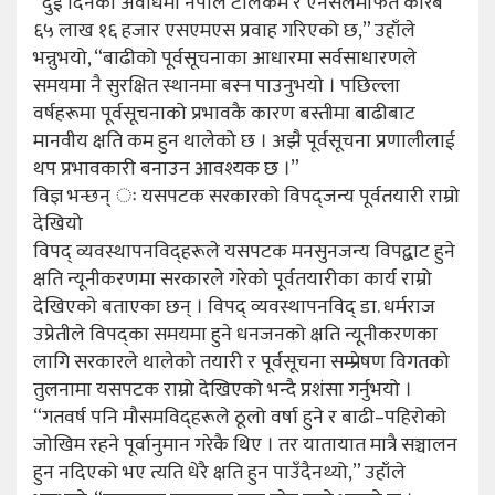
“दुई दिनको अवधिमा नेपाल टेलिकम र एनसेलमार्फत करिब
६५ लाख १६ हजार एसएमएस प्रवाह गरिएको छ,” उहाँले
भन्नुभयो, “बाढीको पूर्वसूचनाका आधारमा सर्वसाधारणले
समयमा नै सुरक्षित स्थानमा बस्न पाउनुभयो । पछिल्ला
वर्षहरूमा पूर्वसूचनाको प्रभावकै कारण बस्तीमा बाढीबाट
मानवीय क्षति कम हुन थालेको छ । अझै पूर्वसूचना प्रणालीलाई
थप प्रभावकारी बनाउन आवश्यक छ ।”
विज्ञ भन्छन् ः यसपटक सरकारको विपद्जन्य पूर्वतयारी राम्रो
देखियो
विपद् व्यवस्थापनविद्हरूले यसपटक मनसुनजन्य विपद्बाट हुने
क्षति न्यूनीकरणमा सरकारले गरेको पूर्वतयारीका कार्य राम्रो
देखिएको बताएका छन् । विपद् व्यवस्थापनविद् डा. धर्मराज
उप्रेतीले विपद्का समयमा हुने धनजनको क्षति न्यूनीकरणका
लागि सरकारले थालेको तयारी र पूर्वसूचना सम्प्रेषण विगतको
तुलनामा यसपटक राम्रो देखिएको भन्दै प्रशंसा गर्नुभयो ।
“गतवर्ष पनि मौसमविद्हरूले ठूलो वर्षा हुने र बाढी–पहिरोको
जोखिम रहने पूर्वानुमान गरेकै थिए । तर यातायात मात्रै सञ्चालन
हुन नदिएको भए त्यति धेरै क्षति हुन पाउँदैनथ्यो,” उहाँले