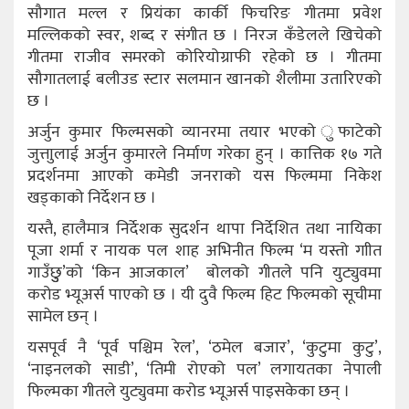
सौगात मल्ल र प्रियंका कार्की फिचरिङ गीतमा प्रवेश
मल्लिकको स्वर, शब्द र संगीत छ । निरज कँडेलले खिचेको
गीतमा राजीव समरको कोरियोग्राफी रहेको छ । गीतमा
सौगातलाई बलीउड स्टार सलमान खानको शैलीमा उतारिएको
छ ।
अर्जुन कुमार फिल्मसको व्यानरमा तयार भएको ुफाटेको
जुत्ताुलाई अर्जुन कुमारले निर्माण गरेका हुन् । कात्तिक १७ गते
प्रदर्शनमा आएको कमेडी जनराको यस फिल्ममा निकेश
खड्काको निर्देशन छ ।
यस्तै, हालैमात्र निर्देशक सुदर्शन थापा निर्देशित तथा नायिका
पूजा शर्मा र नायक पल शाह अभिनीत फिल्म ‘म यस्तो गाीत
गाउँछुु’को ‘किन आजकाल’ बोलको गीतले पनि युट्युवमा
करोड भ्यूअर्स पाएको छ । यी दुवै फिल्म हिट फिल्मको सूचीमा
सामेल छन् ।
यसपूर्व नै ‘पूर्व पश्चिम रेल’, ‘ठमेल बजार’, ‘कुटुमा कुटु’,
‘नाइनलको साडी’, ‘तिमी रोएको पल’ लगायतका नेपाली
फिल्मका गीतले युट्युवमा करोड भ्यूअर्स पाइसकेका छन् ।