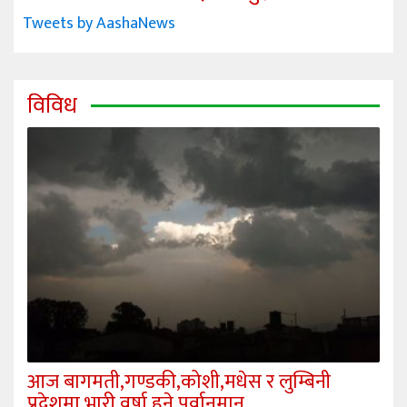
Tweets by AashaNews
विविध
आज बागमती,गण्डकी,कोशी,मधेस र लुम्बिनी
प्रदेशमा भारी वर्षा हुने पूर्वानुमान