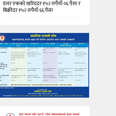
डलर एकको खरिददर १५२ रुपैयाँ ०६ पैसा र
बिक्रीदर १५२ रुपैयाँ ६६ पैसा