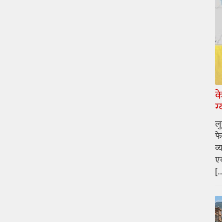
क
ग
ल
फे
व्
एक
[…