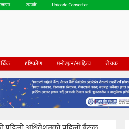
िज्ञापन
सम्पर्क
Unicode Converter
र्थिक
दृष्टिकोण
मनोरञ्जन/साहित्य
रोचक
भाको पहिलो अधिवेशनको पहिलो बैठक