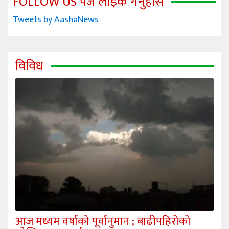
FOLLOW US पेज लाइक गर्नुहोस
Tweets by AashaNews
विविध
आज मध्यम वर्षाको पूर्वानुमान ; बाढीपहिरोको