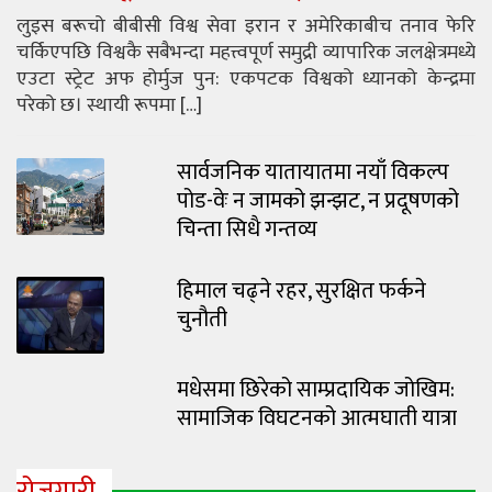
लुइस बरूचो बीबीसी विश्व सेवा इरान र अमेरिकाबीच तनाव फेरि
चर्किएपछि विश्वकै सबैभन्दा महत्त्वपूर्ण समुद्री व्यापारिक जलक्षेत्रमध्ये
एउटा स्ट्रेट अफ होर्मुज पुन: एकपटक विश्वको ध्यानको केन्द्रमा
परेको छ। स्थायी रूपमा […]
सार्वजनिक यातायातमा नयाँ विकल्प
पोड-वेः न जामको झन्झट, न प्रदूषणको
चिन्ता सिधै गन्तव्य
हिमाल चढ्ने रहर, सुरक्षित फर्कने
चुनौती
मधेसमा छिरेको साम्प्रदायिक जोखिम:
सामाजिक विघटनको आत्मघाती यात्रा
रोजगारी