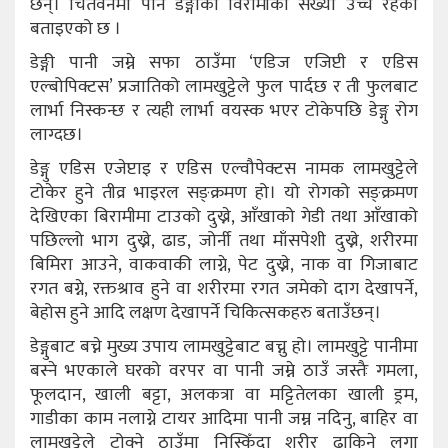
छन्। चितवनमा पनि डेङ्गीका विरामीको संख्या उच्च रहेको
बताइएको छ ।
डेङ्गी पानी जम्ने सफा ठाउँमा ‘एडिज एजिप्टी र एडिस
एल्बोपिक्टस’ प्रजातिको लामखुट्टेले फुल पार्दछ र ती फुलबाट
लार्भा निस्कन्छ र त्यही लार्भा वयस्क भएर टोकेपछि डेङ्गु रोग
लाग्दछ।
डेङ्गु एडिस एजेप्टाइ र एडिस एल्वौपेक्टस नामक लामखुट्टेले
टोकेर हुने तीव्र भाइरल सङ्क्रमण हो। यो रोगको सङ्क्रमण
देखिएका बिरामीमा टाउको दुख्ने, आँखाको गेडी तथा आँखाको
पछिल्लो भाग दुख्ने, ढाड, जोर्नी तथा माँसपेशी दुख्ने, शरीरमा
बिमिरा आउने, वाकवाकी लाग्ने, पेट दुख्ने, नाक वा गिजाबाट
रगत बग्ने, रक्तश्राव हुने वा शरीरमा रगत जमेको दाग देखापर्ने,
बेहोस हुने आदि लक्षण देखापर्ने चिकित्सकहरु बताउँछन्।
डेङ्गुबाट बच्ने मुख्य उपाय लामखुट्टेबाट बच्नु हो। लामखुट्टे पानीमा
बस्ने भएकाले घरको वरपर वा पानी जम्ने ठाउँ जस्तैः गमला,
फूलदान, खाली बट्टा, अलकत्रा वा मट्टितेलका खाली ड्रम,
गाडीका काम नलाग्ने टायर आदिमा पानी जम्न नदिनु, बाहिर वा
लामखुट्टेले टोक्ने ठाउँमा निस्किँदा शरीर ढाकिने लुगा