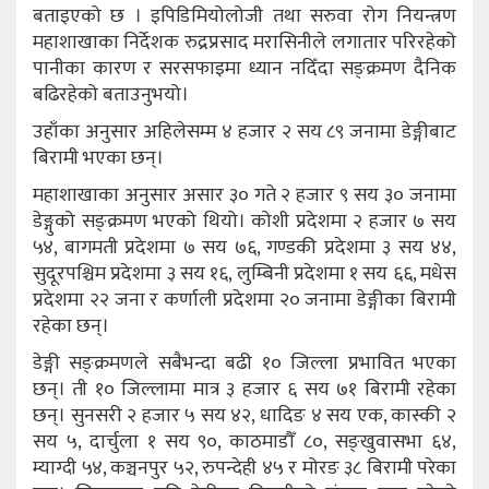
बताइएको छ । इपिडिमियोलोजी तथा सरुवा रोग नियन्त्रण
महाशाखाका निर्देशक रुद्रप्रसाद मरासिनीले लगातार परिरहेको
पानीका कारण र सरसफाइमा ध्यान नदिँदा सङ्क्रमण दैनिक
बढिरहेको बताउनुभयो।
उहाँका अनुसार अहिलेसम्म ४ हजार २ सय ८९ जनामा डेङ्गीबाट
बिरामी भएका छन्।
महाशाखाका अनुसार असार ३० गते २ हजार ९ सय ३० जनामा
डेङ्गुको सङ्क्रमण भएको थियो। कोशी प्रदेशमा २ हजार ७ सय
५४, बागमती प्रदेशमा ७ सय ७६, गण्डकी प्रदेशमा ३ सय ४४,
सुदूरपश्चिम प्रदेशमा ३ सय १६, लुम्बिनी प्रदेशमा १ सय ६६, मधेस
प्रदेशमा २२ जना र कर्णाली प्रदेशमा २० जनामा डेङ्गीका बिरामी
रहेका छन्।
डेङ्गी सङ्क्रमणले सबैभन्दा बढी १० जिल्ला प्रभावित भएका
छन्। ती १० जिल्लामा मात्र ३ हजार ६ सय ७१ बिरामी रहेका
छन्। सुनसरी २ हजार ५ सय ४२, धादिङ ४ सय एक, कास्की २
सय ५, दार्चुला १ सय ९०, काठमाडौँ ८०, सङ्खुवासभा ६४,
म्याग्दी ५४, कञ्चनपुर ५२, रुपन्देही ४५ र मोरङ ३८ बिरामी परेका