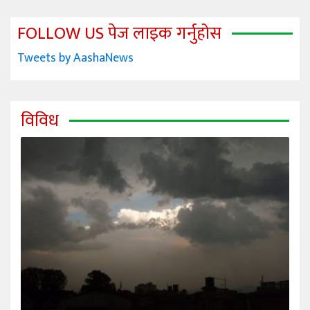
FOLLOW US पेज लाइक गर्नुहोस
Tweets by AashaNews
विविध