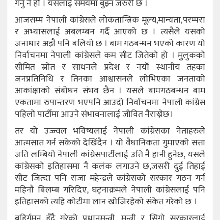
गर्नु नै हो । यसलाई समयमा बुझ्न जरुरी छ ।
आजसम्म नेपाली कांग्रेसले लोकतान्त्रिक मूल्य,मान्यता,परम्परा
र अभ्यासलाई अबलम्बन गर्दै आएको छ । त्यसैले यसको
जनाधार अझै पनि बलियो छ । बाम गठबन्धन भएको कारण यो
निर्वाचनमा नेपाली कांग्रेसले कम सीट जितेको हो । मुुलुकको
सीमित स्रोत र साधनले प्रदेश र नयाँ स्थानीय तहका
जनप्रतिनिधि र तिनका आश्वासनले लोभिएका जनताको
आकांक्षाको संबोधन संभव छैन । यसले बामगठबन्धन बाम
एकतामा रुपान्तरण भएपनि आउदो निर्वाचनमा नेपाली कांग्रेस
पहिलो पार्टीमा आउने संभावनालाई जीवित नैराख्नेछ।
तर यो उज्ज्वल भविष्यलाई नेपाली कांग्रेसका नेताहरुले
आत्मसात गर्न सकेको देखिंदैन । यो वैधानिकता गुमाएको सत्ता
जति लम्बियो नेपाली कांग्रेसपार्टीलाई उति नै हानी हुनेछ, यसले
कांग्रेसको इतिहासमा नै कलंक लगाउने छ,जसरी दुई तिहाई
सीट जित्दा पनि राजा महेन्द्रले कांग्रेसको सरकार गठन गर्न
महिनौ बिलम्ब गरिदिए, घट्नाक्रमले नेपाली कांग्रेसलाई पनि
इतिहासको त्यहि कोटीमा लान खोजिरहेको संकेत गरेको छ ।
बहिर्गमन हुँदै गरेको प्रधानमन्त्री, मन्त्री र सिंगो सरकारलाई