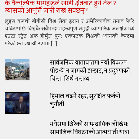
के वैकल्पिक मार्गहरूले खाडी क्षेत्रबाट हुने तेल र
ग्यासको आपूर्ति जारी राख्न सक्छन्?
लुइस बरूचो बीबीसी विश्व सेवा इरान र अमेरिकाबीच तनाव फेरि
चर्किएपछि विश्वकै सबैभन्दा महत्त्वपूर्ण समुद्री व्यापारिक जलक्षेत्रमध्ये
एउटा स्ट्रेट अफ होर्मुज पुन: एकपटक विश्वको ध्यानको केन्द्रमा
परेको छ। स्थायी रूपमा […]
सार्वजनिक यातायातमा नयाँ विकल्प
पोड-वेः न जामको झन्झट, न प्रदूषणको
चिन्ता सिधै गन्तव्य
हिमाल चढ्ने रहर, सुरक्षित फर्कने
चुनौती
मधेसमा छिरेको साम्प्रदायिक जोखिम:
सामाजिक विघटनको आत्मघाती यात्रा