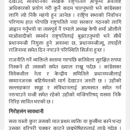
देखाउदै संविधानकी संरक्षक राष्ट्रपतिले आफूमा अवशिष्ट
अधिकारको प्रयोग गरी कुनै कदम चाल्नुभयो भने कांग्रेसका
लागि त्यो निकै महंगो हुन जानेछ । राष्ट्रिय सभाको निर्वाचन
परिणाम हात परेपछि राष्ट्रपतिले नया सरकार गठनको लागि
आह्वान गर्नुभयो वा त्यसपूर्व नै एमाले अध्यक्ष केपी शर्मा ओलीले
माओवादीको समर्थन राष्ट्रपतिलाई बुझाउनुभयो भने सीधै
प्रधानमन्त्री नियुक्त हुने अवस्था छ, प्रधानमन्त्रीज्यू, तपाइँले
राजिनामा समेत दिन नपाउने परिस्थिति सिर्जना हुन्छ ।
राजनीति गर्ने व्यक्तिले सत्तामा गएपछि कतिवेला सुरक्षित रुपमा
निस्कने हो त्यसको समेत ख्याल राख्नु पर्दछ । कांग्रेसका
विवेकशील नेता र केन्द्रीय समितिले प्रधानमन्त्रीलाई
सम्मानजनक बहिर्गमनको मार्ग देखाउन जरुरी छ । उहाँको
सल्लाहकार समूह र संविधानलाई आत्मसात समेत गर्न
नरुचाउने मन्त्री समेत रहेको उहाँको मन्त्रिपरिषद् यसमा निकै
निरिह सावित भएको छ ।
गिरोहसंग सावधानी
सत्ता यस्तो कुरा जसको मात प्रथम व्यक्ति वा कुर्सीमा बस्ने भन्दा
उसका वरिपरी चक्कर काट्ने छद्मभेषिहरुलाई लाग्ने गर्दछ ।