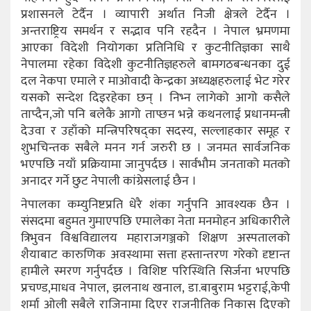
प्रशासनले टेर्दैन । व्यापारी अर्थात निजी क्षेत्रले टेर्दैन ।
अन्तराष्ट्रिय समर्थन र सद्भाव पनि रहदैन । नेपाल भ्रमणमा
आएका विदेशी नियोगका प्रतिनिधि र कुटनीतिज्ञका साथै
नेपालमा रहेका विदेशी कुटनीतिज्ञहरुले बामगठबन्धनका दुई
दल नेकपा एमाले र माओवादी केन्द्रका अध्यक्षहरुलाई भेट गरेर
यसकोे सन्देश दिइरहेका छन् । निभ्न लागेको आगो कसैले
ताप्दैन,जो पनि बलेकै आगो ताप्छन भन्ने कथनलाई प्रधानमन्त्री
देउवा र उहाँको मन्त्रिपरिषद्का सदस्य, सल्लाहकार समूह र
शुभचिन्तक सबैले मनन गर्न जरुरी छ । जनमत सार्वजनिक
भएपछि नयाँ प्रक्रियामा जानुपर्दछ । सार्वभौम जनताको मतको
अनादर गर्ने छुट नेपाली कांग्रेसलाई छैन ।
नेपालका कम्युनिष्टप्रति धेरै शंका गर्नुपनि आवश्यक छैन ।
संसदमा बहुमत गुमाएपछि एमालेका नेता मनमोहन अधिकारीले
त्रिभुवन विश्वविद्यालय महाराजगञ्जको शिक्षण अस्पतालको
शैयाबाट कारुणिक अवस्थामा सत्ता हस्तान्तरण गरेको दृष्टान्त
हामीले स्मरण गर्नुपर्दछ । विशिष्ट परिस्थिति सिर्जना भएपछि
प्रचण्ड,माधव नेपाल, झलनाथ खनाल, डा.बाबुराम भट्टराई,केपी
शर्मा ओली सबैले राजिनामा दिएर राजनीतिक निकास दिएको