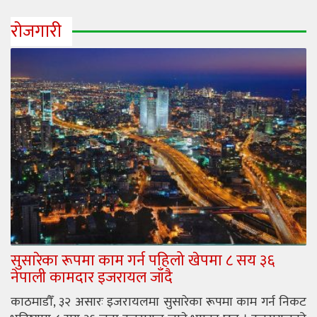
रोजगारी
सुसारेका रूपमा काम गर्न पहिलो खेपमा ८ सय ३६
नेपाली कामदार इजरायल जाँदै
काठमाडौँ, ३२ असारः इजरायलमा सुसारेका रूपमा काम गर्न निकट