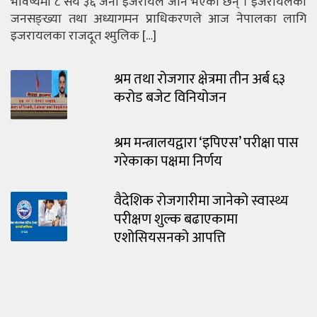
भविष्यमा ८ सय ३६ जना इजरायल जाने भएका छन् । इजरायलको
जनसङ्ख्या तथा अध्यागमन प्राधिकरणले आज नेपालका लागि
इजरायलका राजदूत श्मुलिक […]
श्रम तथा रोजगार क्षेत्रमा तीन अर्ब ६३
करोड बजेट विनियोजन
श्रम मन्त्रालयद्वारा ‘इपिएस’ परीक्षा पास
गरेकाका पक्षमा निर्णय
वैदेशिक रोजगारीमा जानेको स्वास्थ्य
परीक्षण शुल्क बढाएकामा
एशोसियसनको आपत्ति