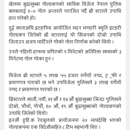
खेलमा बुढासुब्बा गोल्डकपको साविक विजेता नेपाल पुलिस
क्लबलाई १–० गोल अन्तरले पराजित गर्दै थ्री स्टारले उपाधि
हात पारेको हो।
दुई साताअघि इटहरीमा आयोजित मदन भण्डारी स्मृति इटहरी
गोल्डकप जितेको थ्री स्टारलाई यो सिजनको दोस्रो उपाधि
जिताउन अजय मार्टिनले गरेको गोल निर्णाक बनेको थियो ।
उनले पहिलो हाफमा थपिएको ९ मिनेटको अतिरिक्त समयको ३
मिनेटमा गोल गरेका हुन ।
विजेता थ्री स्टारले ५ लाख ५५ हजार रुपैयाँ नगद, ट््रफी र
प्रमाणपत्र पाएको छ भने उपविजेता पुलिसले ३ लाख रुपैयाँ
नगद र प्रमाणपत्र पाएको छ ।
थ्रिस्टारले सातौँ, नवौँ, ११औँ र १४औँ बुढासुब्बा जित्दा पुलिसले
दोस्रो, चौथो, पाँचौं, १० औँ, १९ औँ बुढासुब्बाको गोल्डकपको
उपाधि जितेको थियो।
इनर्जी ड्र्डि.क रेडबुलको प्रायोजनमा २० माघदेखि भएको
गोल्डकपमा एक विदेशीसहित ८ टिम सहभागी थिए ।