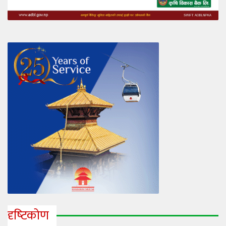
दृष्‍टिकोण