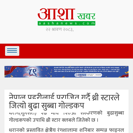
नेपाल प्रहरीलाई पराजित गर्दै थ्री स्टारले
जित्यो बुढा सुब्बा गोल्डकप
धरान(सुनसरी) २७ माघ ।२०औँ संस्करणको बुढासुब्बा
गोल्डकपको उपाधि थ्री स्टार क्लबले जितेको छ ।
धरानको प्रस्तावित क्षेत्रीय रंगशालामा शनिबार सम्पन्न फाइनल