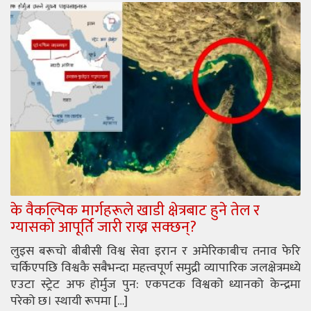
के वैकल्पिक मार्गहरूले खाडी क्षेत्रबाट हुने तेल र
ग्यासको आपूर्ति जारी राख्न सक्छन्?
लुइस बरूचो बीबीसी विश्व सेवा इरान र अमेरिकाबीच तनाव फेरि
चर्किएपछि विश्वकै सबैभन्दा महत्त्वपूर्ण समुद्री व्यापारिक जलक्षेत्रमध्ये
एउटा स्ट्रेट अफ होर्मुज पुन: एकपटक विश्वको ध्यानको केन्द्रमा
परेको छ। स्थायी रूपमा […]