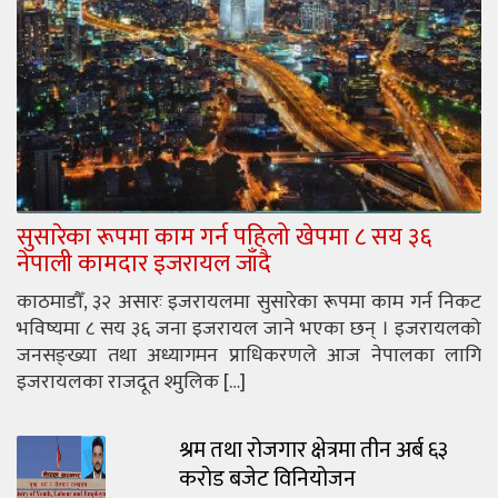
सुसारेका रूपमा काम गर्न पहिलो खेपमा ८ सय ३६
नेपाली कामदार इजरायल जाँदै
काठमाडौँ, ३२ असारः इजरायलमा सुसारेका रूपमा काम गर्न निकट
भविष्यमा ८ सय ३६ जना इजरायल जाने भएका छन् । इजरायलको
जनसङ्ख्या तथा अध्यागमन प्राधिकरणले आज नेपालका लागि
इजरायलका राजदूत श्मुलिक […]
श्रम तथा रोजगार क्षेत्रमा तीन अर्ब ६३
करोड बजेट विनियोजन