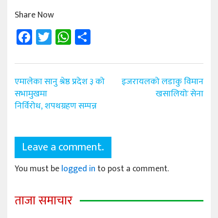
Share Now
Facebook
Twitter
WhatsApp
Share
Post
एमालेका सानु श्रेष्ठ प्रदेश ३ को
इजरायलको लडाकु विमान
navigation
सभामुखमा
खसालियोः सेना
निर्विरोध, शपथग्रहण सम्पन्न
Leave a comment.
You must be
logged in
to post a comment.
ताजा समाचार