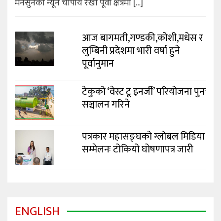
मनसुनको न्यून चापीय रेखा पूर्वी क्षेत्रमा […]
आज बागमती,गण्डकी,कोशी,मधेस र
लुम्बिनी प्रदेशमा भारी वर्षा हुने
पूर्वानुमान
टेकुको ‘वेस्ट टू इनर्जी’ परियोजना पुनः
सञ्चालन गरिने
पत्रकार महासङ्घको ग्लोबल मिडिया
सम्मेलनः टोकियो घोषणापत्र जारी
ENGLISH