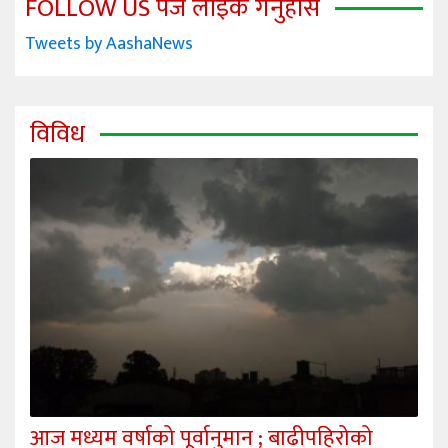
FOLLOW US पेज लाइक गर्नुहोस
Tweets by AashaNews
विविध
आज मध्यम वर्षाको पूर्वानुमान ; बाढीपहिरोको