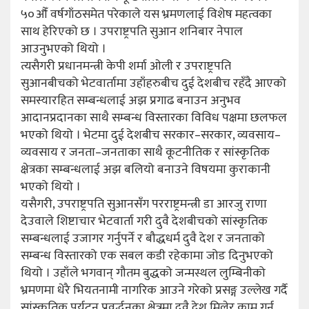
५०औँ वर्षगाँठसमेत परेकाले यस भ्रमणलाई विशेष महत्वका
साथ हेरिएको छ । उपराष्ट्रपति सुआन शनिबार नेपाल
आउनुभएको थियो ।
त्यसैगरी प्रधानमन्त्री केपी शर्मा ओली र उपराष्ट्रपति
सुआनबीचको भेटवार्तामा उहाँहरुबीच दुई देशबीच रहँदै आएको
समस्यारहित सम्बन्धलाई अझ प्रगाढ बनाउन अनुभव
आदानप्रदानका साथै सम्बन्ध विस्तारका विविध पक्षमा छलफल
भएको थियो । भेटमा दुई देशबीच सरकार–सरकार, व्यवसाय–
व्यवसाय र जनता–जनताका साथै कूटनीतिक र सांस्कृतिक
क्षेत्रका सम्बन्धलाई अझ बलियो बनाउने विषयमा कुराकानी
भएको थियो ।
यसैगरी, उपराष्ट्रपति सुआनसँग परराष्ट्रमन्त्री डा आरजु राणा
देउवाले शिष्टाचार भेटवार्ता गरी दुवै देशबीचको सांस्कृतिक
सम्बन्धलाई उजागर गर्नुपर्ने र बौद्धधर्म दुवै देश र जनताको
सम्बन्ध विस्तारको एक सबल कडी रहेकामा जोड दिनुभएको
थियो । उहाँले भगवान् गौतम बुद्धको जन्मस्थल लुम्बिनीको
भ्रमणमा धेरै भियतनामी नागरिक आउने गरेको प्रसङ्ग उल्लेख गर्दै
सांस्कृतिक पर्यटन प्रवर्द्धनका क्षेत्रमा दुवै देश मिलेर काम गर्न