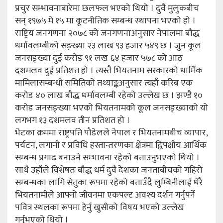
प्रचुर सम्भावनाबारेमा छलफल भएको थियो । दुवै मुलुकबीच
सन् १९७५ मे १५ मा कूटनीतिक सम्बन्ध स्थापना भएको हो ।
राष्ट्रिय जनगणना २०७८ को जनगणनाअनुसार नेपालमा बौद्ध
धर्मावलम्बीको सङ्ख्या २३ लाख ९३ हजार ५४९ छ । जुन कूल
जनसङ्ख्या दुई करोड ९१ लख ६४ हजार ५७८ को आठ
दशमलव दुई प्रतिशत हो । त्यस्तै भियतनाम सरकारको धार्मिक
मामिलासम्बन्धी समितिको तथ्याङ्कअनुसार त्यहाँ करिब एक
करोड ४० लाख बौद्ध धर्मावलम्बी रहेको उल्लेख छ । झण्डै १०
करोड जनसङ्ख्या भएको भियतनामको कूल जनसङ्ख्याको यो
लगभग १३ दशमलव तीन प्रतिशत हो ।
भेटका क्रममा राष्ट्रपति पौडेलले नेपाल र भियतनामबीच व्यापार,
पर्यटन, लगानी र प्रविधि हस्तान्तरणका क्षेत्रमा द्विपक्षीय आर्थिक
सम्बन्ध प्रगाढ बनाउने सम्भावना रहेको बताउनुभएको थियो ।
साथै उहाँले विशेषतः बौद्ध धर्म दुवै देशका जनताबीचको गहिरो
सम्बन्धका लागि सेतुका रूपमा रहेको बताउँदै लुम्बिनीलाई धेरै
भियतनामीले आफ्नो जीवनमा एकपल्ट अवश्य दर्शन गर्नुपर्ने
पवित्र स्थलका रूपमा हेर्नु खुसीको विषय भएको उल्लेख
गर्नुभएको थियो ।