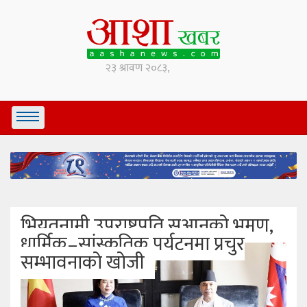
भियतनामी उपराष्ट्रपति सुआनको भ्रमण,
धार्मिक–सांस्कृतिक पर्यटनमा प्रचुर
सम्भावनाको खोजी