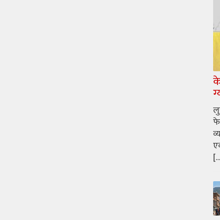
क
ग
ल
फे
व्
एक
[…