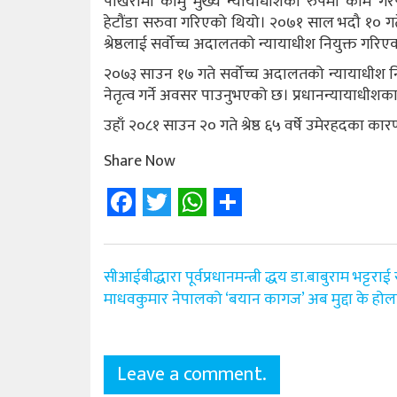
पोखरामा कामु मुख्य न्यायाधीशका रुपमा काम गर
हेटौंडा सरुवा गरिएको थियो। २०७१ साल भदौ १० गतेदेखि
श्रेष्ठलाई सर्वोच्च अदालतको न्यायाधीश नियुक्त गरि
२०७३ साउन १७ गते सर्वोच्च अदालतको न्यायाधीश निय
नेतृत्व गर्ने अवसर पाउनुभएको छ। प्रधानन्यायाधीशका रु
उहाँ २०८१ साउन २० गते श्रेष्ठ ६५ वर्षे उमेरहदका क
Share Now
Facebook
Twitter
WhatsApp
Share
Post
सीआईबीद्धारा पूर्वप्रधानमन्त्री द्धय डा.बाबुराम भट्टराई 
navigation
माधवकुमार नेपालको ‘बयान कागज’ अब मुद्दा के होल
Leave a comment.