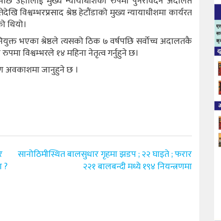
ेपछि उहाालाई मुख्य न्यायाधीशका रुपमा पुनरावेदन अदालत
 विश्वम्भरप्रसाद श्रेष्ठ हेटौंडाको मुख्य न्यायाधीशमा कार्यरत
एको थियो।
ुक्त भएका श्रेष्ठले त्यसको ठिक ७ वर्षपछि सर्वोच्च अदालतकै
पमा विश्वम्भरले १४ महिना नेतृत्व गर्नुहुने छ।
ारण अवकाशमा जानुहुने छ ।
र
सानोठिमीस्थित बालसुधार गृहमा झडप ; २२ घाइते ; फरार
ा ?
२२१ बालबन्दी मध्ये १९४ नियन्त्रणमा