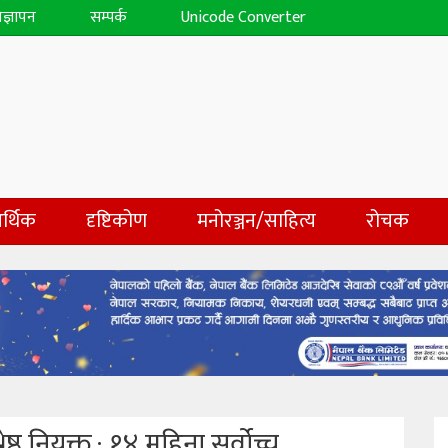
िज्ञापन
सम्पर्क
Unicode Converter
र्थिक
दृष्टिकोण
मनोरञ्जन/साहित्य
रोचक
ेष्ठ नियुक्त ; १४ महिना सर्वोच्च